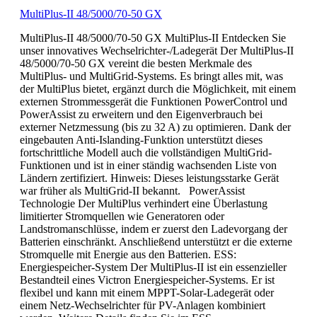
MultiPlus-II 48/5000/70-50 GX
MultiPlus-II 48/5000/70-50 GX MultiPlus-II Entdecken Sie
unser innovatives Wechselrichter-/Ladegerät Der MultiPlus-II
48/5000/70-50 GX vereint die besten Merkmale des
MultiPlus- und MultiGrid-Systems. Es bringt alles mit, was
der MultiPlus bietet, ergänzt durch die Möglichkeit, mit einem
externen Strommessgerät die Funktionen PowerControl und
PowerAssist zu erweitern und den Eigenverbrauch bei
externer Netzmessung (bis zu 32 A) zu optimieren. Dank der
eingebauten Anti-Islanding-Funktion unterstützt dieses
fortschrittliche Modell auch die vollständigen MultiGrid-
Funktionen und ist in einer ständig wachsenden Liste von
Ländern zertifiziert. Hinweis: Dieses leistungsstarke Gerät
war früher als MultiGrid-II bekannt. PowerAssist
Technologie Der MultiPlus verhindert eine Überlastung
limitierter Stromquellen wie Generatoren oder
Landstromanschlüsse, indem er zuerst den Ladevorgang der
Batterien einschränkt. Anschließend unterstützt er die externe
Stromquelle mit Energie aus den Batterien. ESS:
Energiespeicher-System Der MultiPlus-II ist ein essenzieller
Bestandteil eines Victron Energiespeicher-Systems. Er ist
flexibel und kann mit einem MPPT-Solar-Ladegerät oder
einem Netz-Wechselrichter für PV-Anlagen kombiniert