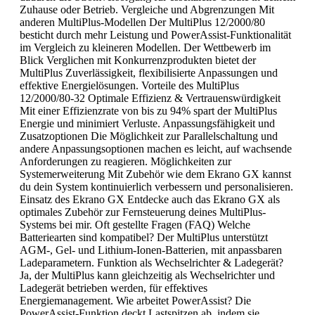
Zuhause oder Betrieb. Vergleiche und Abgrenzungen Mit
anderen MultiPlus-Modellen Der MultiPlus 12/2000/80
besticht durch mehr Leistung und PowerAssist-Funktionalität
im Vergleich zu kleineren Modellen. Der Wettbewerb im
Blick Verglichen mit Konkurrenzprodukten bietet der
MultiPlus Zuverlässigkeit, flexibilisierte Anpassungen und
effektive Energielösungen. Vorteile des MultiPlus
12/2000/80-32 Optimale Effizienz & Vertrauenswürdigkeit
Mit einer Effizienzrate von bis zu 94% spart der MultiPlus
Energie und minimiert Verluste. Anpassungsfähigkeit und
Zusatzoptionen Die Möglichkeit zur Parallelschaltung und
andere Anpassungsoptionen machen es leicht, auf wachsende
Anforderungen zu reagieren. Möglichkeiten zur
Systemerweiterung Mit Zubehör wie dem Ekrano GX kannst
du dein System kontinuierlich verbessern und personalisieren.
Einsatz des Ekrano GX Entdecke auch das Ekrano GX als
optimales Zubehör zur Fernsteuerung deines MultiPlus-
Systems bei mir. Oft gestellte Fragen (FAQ) Welche
Batteriearten sind kompatibel? Der MultiPlus unterstützt
AGM-, Gel- und Lithium-Ionen-Batterien, mit anpassbaren
Ladeparametern. Funktion als Wechselrichter & Ladegerät?
Ja, der MultiPlus kann gleichzeitig als Wechselrichter und
Ladegerät betrieben werden, für effektives
Energiemanagement. Wie arbeitet PowerAssist? Die
PowerAssist-Funktion deckt Lastspitzen ab, indem sie