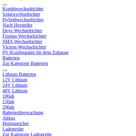
Kombiwechselrichter
Solarwechselrichter
Hybridwechselrichter
Nach Hersteller
Deye Wechselrichter
Fronius Wechselrichter
SMA Wechselrichter
Victron Wechselrichter
PV-Konfigurator für dein Zuhause
Batterien
Zur Kategorie Batterien
Lithium Batterien
12V Lithium
24V Lithium
48V Lithium
100ah
150ah
200ah
Batterieüberwachung
Akkus
Heimspeicher
Ladegeräte
Zur Kategorie Ladegeräte