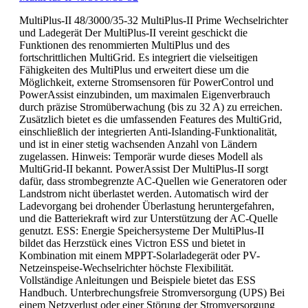
MultiPlus-II 48/3000/35-32 MultiPlus-II Prime Wechselrichter
und Ladegerät Der MultiPlus-II vereint geschickt die
Funktionen des renommierten MultiPlus und des
fortschrittlichen MultiGrid. Es integriert die vielseitigen
Fähigkeiten des MultiPlus und erweitert diese um die
Möglichkeit, externe Stromsensoren für PowerControl und
PowerAssist einzubinden, um maximalen Eigenverbrauch
durch präzise Stromüberwachung (bis zu 32 A) zu erreichen.
Zusätzlich bietet es die umfassenden Features des MultiGrid,
einschließlich der integrierten Anti-Islanding-Funktionalität,
und ist in einer stetig wachsenden Anzahl von Ländern
zugelassen. Hinweis: Temporär wurde dieses Modell als
MultiGrid-II bekannt. PowerAssist Der MultiPlus-II sorgt
dafür, dass strombegrenzte AC-Quellen wie Generatoren oder
Landstrom nicht überlastet werden. Automatisch wird der
Ladevorgang bei drohender Überlastung heruntergefahren,
und die Batteriekraft wird zur Unterstützung der AC-Quelle
genutzt. ESS: Energie Speichersysteme Der MultiPlus-II
bildet das Herzstück eines Victron ESS und bietet in
Kombination mit einem MPPT-Solarladegerät oder PV-
Netzeinspeise-Wechselrichter höchste Flexibilität.
Vollständige Anleitungen und Beispiele bietet das ESS
Handbuch. Unterbrechungsfreie Stromversorgung (UPS) Bei
einem Netzverlust oder einer Störung der Stromversorgung