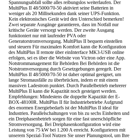
Spannungsabfall sollte alles reibungslos weiterlaufen. Der
MultiPlus II 48/5000/70-50 aktiviert seine Batterien in
weniger als 20 Millisekunden dank seiner UPS-Funktion.
Kein elektronisches Gerät wird den Unterschied bemerken!
Zwei separate Ausgänge garantieren, dass im Notfall nur
kritische Geräte versorgt werden. Der zweite Ausgang
funktioniert nur mit laufender PVA oder
Generatorstromversorgung. MultiPlus II bequem einstellen
und steuern Für maximalen Komfort kann die Konfiguration
des MultiPlus II remote über einInterface MK3-USB online
erfolgen, sei es über die Website von Victron oder eine App.
Notstrommanagement für Behörden Bei Behörden ist die
Notstromversorgung durch Gesetzgebungen geregelt. Der
MultiPlus II 48/5000/70-50 ist daher optimal geeignet, um
lange Stromausfälle zu überbrücken, indem er mit einem
massiven Ladestrom punktet. Durch Parallelbetrieb mehrerer
MultiPlus II kann die Kapazität noch gesteigert werden.
Empfehlungen: Mindestens die doppelte Kapazität der E-
BOX-48100R. MultiPlus II für Industriebetriebe Aufgrund
des enormen Energiebedarfs ist der MultiPlus II ideal für
Industrien. Parallelschaltungen von bis zu sechs Einheiten und
ein Dreiphasenbetrieb sorgen für eine fast unerschöpfliche
Stromversorgung. Bei Dreiphasenkonfiguration wird eine
Leistung von 75 kW bei 1.200 A erreicht. Konfigurieren mit
unserem Spezial-Tool Nutzen Sie unser Planungstool, um Ihre