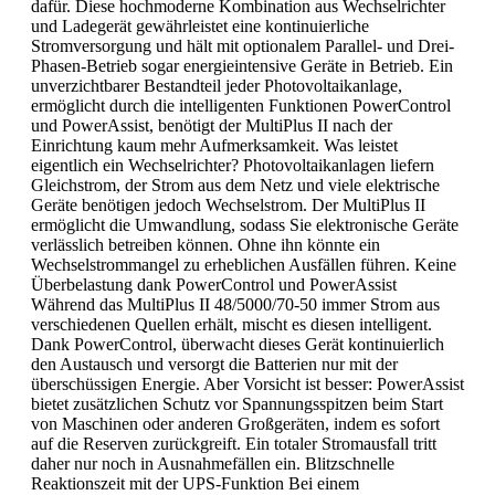
dafür. Diese hochmoderne Kombination aus Wechselrichter
und Ladegerät gewährleistet eine kontinuierliche
Stromversorgung und hält mit optionalem Parallel- und Drei-
Phasen-Betrieb sogar energieintensive Geräte in Betrieb. Ein
unverzichtbarer Bestandteil jeder Photovoltaikanlage,
ermöglicht durch die intelligenten Funktionen PowerControl
und PowerAssist, benötigt der MultiPlus II nach der
Einrichtung kaum mehr Aufmerksamkeit. Was leistet
eigentlich ein Wechselrichter? Photovoltaikanlagen liefern
Gleichstrom, der Strom aus dem Netz und viele elektrische
Geräte benötigen jedoch Wechselstrom. Der MultiPlus II
ermöglicht die Umwandlung, sodass Sie elektronische Geräte
verlässlich betreiben können. Ohne ihn könnte ein
Wechselstrommangel zu erheblichen Ausfällen führen. Keine
Überbelastung dank PowerControl und PowerAssist
Während das MultiPlus II 48/5000/70-50 immer Strom aus
verschiedenen Quellen erhält, mischt es diesen intelligent.
Dank PowerControl, überwacht dieses Gerät kontinuierlich
den Austausch und versorgt die Batterien nur mit der
überschüssigen Energie. Aber Vorsicht ist besser: PowerAssist
bietet zusätzlichen Schutz vor Spannungsspitzen beim Start
von Maschinen oder anderen Großgeräten, indem es sofort
auf die Reserven zurückgreift. Ein totaler Stromausfall tritt
daher nur noch in Ausnahmefällen ein. Blitzschnelle
Reaktionszeit mit der UPS-Funktion Bei einem