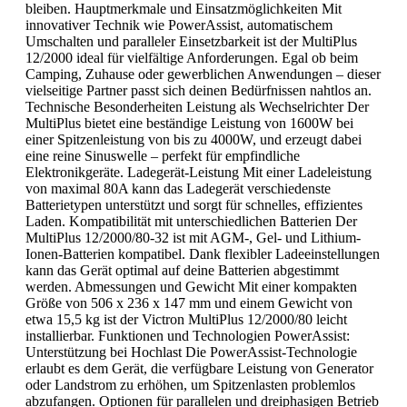
bleiben. Hauptmerkmale und Einsatzmöglichkeiten Mit
innovativer Technik wie PowerAssist, automatischem
Umschalten und paralleler Einsetzbarkeit ist der MultiPlus
12/2000 ideal für vielfältige Anforderungen. Egal ob beim
Camping, Zuhause oder gewerblichen Anwendungen – dieser
vielseitige Partner passt sich deinen Bedürfnissen nahtlos an.
Technische Besonderheiten Leistung als Wechselrichter Der
MultiPlus bietet eine beständige Leistung von 1600W bei
einer Spitzenleistung von bis zu 4000W, und erzeugt dabei
eine reine Sinuswelle – perfekt für empfindliche
Elektronikgeräte. Ladegerät-Leistung Mit einer Ladeleistung
von maximal 80A kann das Ladegerät verschiedenste
Batterietypen unterstützt und sorgt für schnelles, effizientes
Laden. Kompatibilität mit unterschiedlichen Batterien Der
MultiPlus 12/2000/80-32 ist mit AGM-, Gel- und Lithium-
Ionen-Batterien kompatibel. Dank flexibler Ladeeinstellungen
kann das Gerät optimal auf deine Batterien abgestimmt
werden. Abmessungen und Gewicht Mit einer kompakten
Größe von 506 x 236 x 147 mm und einem Gewicht von
etwa 15,5 kg ist der Victron MultiPlus 12/2000/80 leicht
installierbar. Funktionen und Technologien PowerAssist:
Unterstützung bei Hochlast Die PowerAssist-Technologie
erlaubt es dem Gerät, die verfügbare Leistung von Generator
oder Landstrom zu erhöhen, um Spitzenlasten problemlos
abzufangen. Optionen für parallelen und dreiphasigen Betrieb