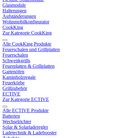
Glasmodule
Halterungen
Aufständerungen
Wohnmobilkonfigurator
CookKing
Zur Kategorie CookKing
Alle CookKing Produkte
Feuerschalen und Grillplatten
Feuerschalen
Schwenkgrills
Feuerplatten & Grillplatten
Gartenöfen
Kaminholzregale
Feuerkörbe
Grillzubehör
ECTIVE
Zur Kategorie ECTIVE
Alle ECTIVE Produkte
Batterien
Wechselrichter
Solar & Solarladeregler
Ladetechnik & Ladebooster