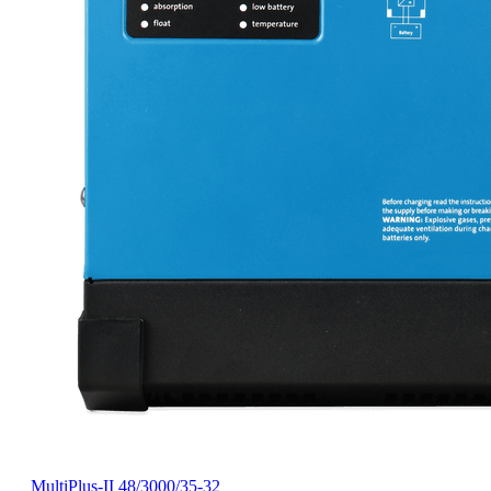
MultiPlus-II 48/3000/35-32