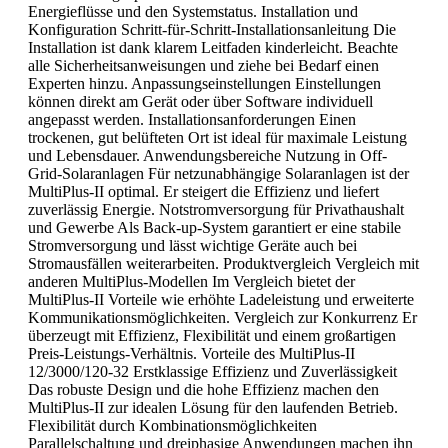
Energieflüsse und den Systemstatus. Installation und
Konfiguration Schritt-für-Schritt-Installationsanleitung Die
Installation ist dank klarem Leitfaden kinderleicht. Beachte
alle Sicherheitsanweisungen und ziehe bei Bedarf einen
Experten hinzu. Anpassungseinstellungen Einstellungen
können direkt am Gerät oder über Software individuell
angepasst werden. Installationsanforderungen Einen
trockenen, gut belüfteten Ort ist ideal für maximale Leistung
und Lebensdauer. Anwendungsbereiche Nutzung in Off-
Grid-Solaranlagen Für netzunabhängige Solaranlagen ist der
MultiPlus-II optimal. Er steigert die Effizienz und liefert
zuverlässig Energie. Notstromversorgung für Privathaushalt
und Gewerbe Als Back-up-System garantiert er eine stabile
Stromversorgung und lässt wichtige Geräte auch bei
Stromausfällen weiterarbeiten. Produktvergleich Vergleich mit
anderen MultiPlus-Modellen Im Vergleich bietet der
MultiPlus-II Vorteile wie erhöhte Ladeleistung und erweiterte
Kommunikationsmöglichkeiten. Vergleich zur Konkurrenz Er
überzeugt mit Effizienz, Flexibilität und einem großartigen
Preis-Leistungs-Verhältnis. Vorteile des MultiPlus-II
12/3000/120-32 Erstklassige Effizienz und Zuverlässigkeit
Das robuste Design und die hohe Effizienz machen den
MultiPlus-II zur idealen Lösung für den laufenden Betrieb.
Flexibilität durch Kombinationsmöglichkeiten
Parallelschaltung und dreiphasige Anwendungen machen ihn