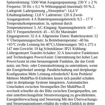
Spitzenleistung: 5500 Watt Ausgangsspannung: 230 V ± 2 %
Frequenz: 50 Hz ± 0,1 % Wirkungsgrad (maximal): 93 % 2.
Ladegerät: Ladespannung „Absorption“: 14,4 V
Erhaltungsladung: 13,8 V Ladestrom: 120 A Zweit-
Ausgangsstrom: 4 A Batteriespannungsbereich: 9,5 – 17 V
Temperaturkompensation: Ja, optional durch
Temperatursensor 3. AC-Eingang: Spannungsbereich: 187 –
265 V Frequenzbereich: 45 – 65 Hz Maximaler
Eingangsstrom: 32 A 4. Allgemeine Daten: Batteriesystem: 12
V Überspannungsschutz: Ja Betriebstemperatur: -40 bis
+65°C (volle Leistung bis 40°C) Abmessungen: 565 x 275 x
147 mm Gewicht: 19 kg Schutzklasse: IP21 Kühlung:
Lüftergesteuert Transfer-Schalter: 32 A Innovative Funktionen
und Technologien PowerAssist: Unterstützung bei hoher Last
PowerAssist ist eine herausragende Funktion, die das Gerät
nutzt, um Netz- oder Generatorleistung zu unterstützen, wenn
der Energiebedarf ansteigt. Parallelschaltung und dreiphasige
Konfiguration Mehr Leistung erforderlich? Kein Problem!
Mehrere MultiPlus-II-Einheiten lassen sich parallel schalten
oder in dreiphasige Systeme integrieren. Automatisches
Umschalten zwischen Stromquellen Der MultiPlus-II
wechselt schneller als der Blitz zwischen Energiequellen, um
eine unterbrechungsfreie Stromversorgung zu gewährleisten.
Energieüberwachung und Steuerung Mit den Überwachungs-
und Steuerungsoptionen erhältst du vollen Einblick in deine