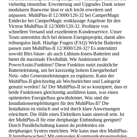
vielseitig einsetzbar. Erweiterung und Upgrades Dank seiner
modularen Bauweise lässt er sich leicht erweitern und
anpassen. MultiPlus-II 12/3000/120-32 bei CamperMagic
Entdecke bei CamperMagic erstklassige Angebote für den
Victron MultiPlus-II 12/3000/120-32. Profitiere von
schnellem Versand und exzellentem Kundenservice. Unser
Team unterstützt dich bei deinem Energieprojekt, damit alles
reibungslos läuft. Häufige Fragen (FAQ) Welche Batterien
passen zum MultiPlus-II 12/3000/120-32? Es unterstützt
sowohl Blei-Säure- als auch Lithium-Ionen-Batterien und
bietet dir maximale Flexibilität. Wie funktioniert die
PowerAssist-Funktion? Diese Funktion nutzt zusätzliche
Batterieleistung, um bei kurzzeitig hohem Energiebedarf
Netz- oder Generatorleistungen zu ergänzen. Kann der
MultiPlus-II gleichzeitig als Wechselrichter und Ladegerät
genutzt werden? Ja! Der MultiPlus-II ist so konzipiert, dass er
beide Funktionen gleichzeitig ausführen kann, was einen
optimierten Energiefluss gewährleistet. Was sind die
Installationsempfehlungen für den MultiPlus-II? Die
Installation ist einfach und wird durch klare Anweisungen
erleichtert. Die Hilfe eines Elektrikers kann sinnvoll sein. Ist
der MultiPlus-II für eine dreiphasige Einbindung geeignet?
Durch Parallelschaltung kannst du problemlos ein
dreiphasiges System einrichten. Wie kann man den MultiPlus-
II fernüberwachen? Mit optionalen Kommunikationsmodulen