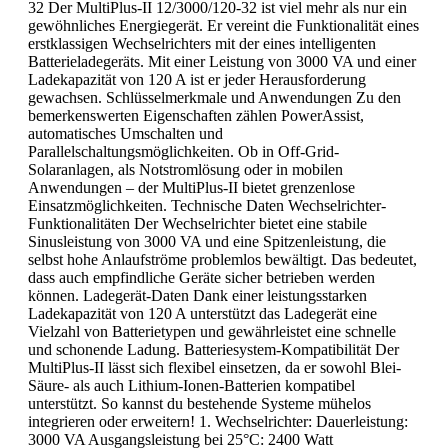
32 Der MultiPlus-II 12/3000/120-32 ist viel mehr als nur ein
gewöhnliches Energiegerät. Er vereint die Funktionalität eines
erstklassigen Wechselrichters mit der eines intelligenten
Batterieladegeräts. Mit einer Leistung von 3000 VA und einer
Ladekapazität von 120 A ist er jeder Herausforderung
gewachsen. Schlüsselmerkmale und Anwendungen Zu den
bemerkenswerten Eigenschaften zählen PowerAssist,
automatisches Umschalten und
Parallelschaltungsmöglichkeiten. Ob in Off-Grid-
Solaranlagen, als Notstromlösung oder in mobilen
Anwendungen – der MultiPlus-II bietet grenzenlose
Einsatzmöglichkeiten. Technische Daten Wechselrichter-
Funktionalitäten Der Wechselrichter bietet eine stabile
Sinusleistung von 3000 VA und eine Spitzenleistung, die
selbst hohe Anlaufströme problemlos bewältigt. Das bedeutet,
dass auch empfindliche Geräte sicher betrieben werden
können. Ladegerät-Daten Dank einer leistungsstarken
Ladekapazität von 120 A unterstützt das Ladegerät eine
Vielzahl von Batterietypen und gewährleistet eine schnelle
und schonende Ladung. Batteriesystem-Kompatibilität Der
MultiPlus-II lässt sich flexibel einsetzen, da er sowohl Blei-
Säure- als auch Lithium-Ionen-Batterien kompatibel
unterstützt. So kannst du bestehende Systeme mühelos
integrieren oder erweitern! 1. Wechselrichter: Dauerleistung:
3000 VA Ausgangsleistung bei 25°C: 2400 Watt