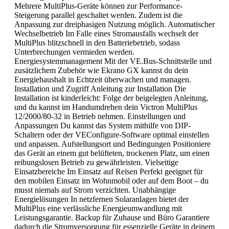
Mehrere MultiPlus-Geräte können zur Performance-
Steigerung parallel geschaltet werden. Zudem ist die
Anpassung zur dreiphasigen Nutzung möglich. Automatischer
Wechselbetrieb Im Falle eines Stromausfalls wechselt der
MultiPlus blitzschnell in den Batteriebetrieb, sodass
Unterbrechungen vermieden werden.
Energiesystemmanagement Mit der VE.Bus-Schnittstelle und
zusätzlichem Zubehör wie Ekrano GX kannst du dein
Energiehaushalt in Echtzeit überwachen und managen.
Installation und Zugriff Anleitung zur Installation Die
Installation ist kinderleicht: Folge der beigelegten Anleitung,
und du kannst im Handumdrehen dein Victron MultiPlus
12/2000/80-32 in Betrieb nehmen. Einstellungen und
Anpassungen Du kannst das System mithilfe von DIP-
Schaltern oder der VEConfigure-Software optimal einstellen
und anpassen. Aufstellungsort und Bedingungen Positioniere
das Gerät an einem gut belüfteten, trockenen Platz, um einen
reibungslosen Betrieb zu gewährleisten. Vielseitige
Einsatzbereiche Im Einsatz auf Reisen Perfekt geeignet für
den mobilen Einsatz im Wohnmobil oder auf dem Boot – du
musst niemals auf Strom verzichten. Unabhängige
Energielösungen In netzfernen Solaranlagen bietet der
MultiPlus eine verlässliche Energieumwandlung mit
Leistungsgarantie. Backup für Zuhause und Büro Garantiere
dadurch die Stromversorgung für essenzielle Geräte in deinem