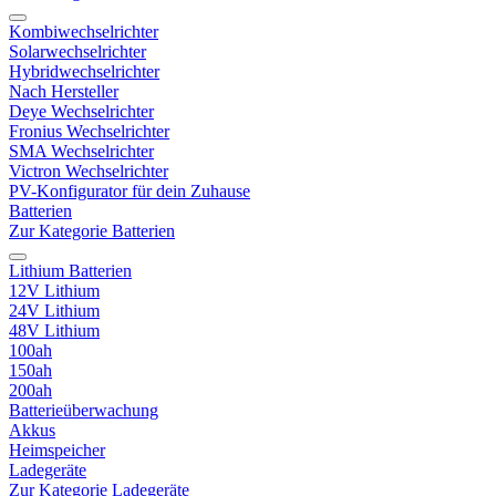
Kombiwechselrichter
Solarwechselrichter
Hybridwechselrichter
Nach Hersteller
Deye Wechselrichter
Fronius Wechselrichter
SMA Wechselrichter
Victron Wechselrichter
PV-Konfigurator für dein Zuhause
Batterien
Zur Kategorie Batterien
Lithium Batterien
12V Lithium
24V Lithium
48V Lithium
100ah
150ah
200ah
Batterieüberwachung
Akkus
Heimspeicher
Ladegeräte
Zur Kategorie Ladegeräte