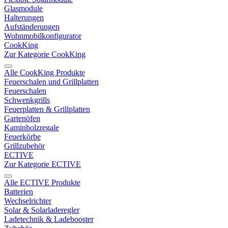
Glasmodule
Halterungen
Aufständerungen
Wohnmobilkonfigurator
CookKing
Zur Kategorie CookKing
Alle CookKing Produkte
Feuerschalen und Grillplatten
Feuerschalen
Schwenkgrills
Feuerplatten & Grillplatten
Gartenöfen
Kaminholzregale
Feuerkörbe
Grillzubehör
ECTIVE
Zur Kategorie ECTIVE
Alle ECTIVE Produkte
Batterien
Wechselrichter
Solar & Solarladeregler
Ladetechnik & Ladebooster