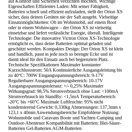
auf Komfort und Sicherheit verzichten möchten. Wichtige
Eigenschaften Effizientes Laden: Mit seiner Fähigkeit,
Batterien schnell und effizient aufzuladen, stellt der Orion XS
sicher, dass deinen Geräten nie der Saft ausgeht. Vielseitige
Einsatzmöglichkeiten: Ob im Wohnmobil, auf einem Boot
oder in einem Wohnwagen – der Orion XS ist vielseitig
einsetzbar und liefert verlässliche Energie, überall. Intelligente
Technologie: Die innovative Victron Orion XS-Technologie
ermöglicht es, dass deine Batterien optimal geladen und
geschützt werden. Kompaktes Design: Der Orion XS ist klein
und handlich, passt in jede noch so beengte Ecke und ist
damit ideal für den Einsatz auch bei begrenztem Platz.
Technische Spezifikationen Maximaler konstanter
Kurzschlussstrom: 50A Kontinuierliche Ausgangsleistung bis
zu 40°C: 700W Eingangsspannungsbereich: 9-17V
Regulierbarer Ausgangsspannungsbereich: 10-17V
Ausgangsspannungstoleranz: +/- 0,25% Maximaler
Wirkungsgrad: 98,5% Stromverbrauch ohne Last: <100mA
Stromverbrauch im StandBy: <1,5mA Temperaturbereich:
-20°C bis +60°C Maximale Luftfeuchte: 95% nicht
kondensierend Gewicht: 0,330kg Abmessungen: 137,3mm x
123,1 x 40mm Anwendungsbereiche Empfohlene Nutzung:
Wohnmobile und Caravans Boote und Yachten Camping und
Outdoor-Abenteuer Kompatibilität mit Batterien: Blei-Säure-
Batterien Gel-Batterien AGM-Batterien