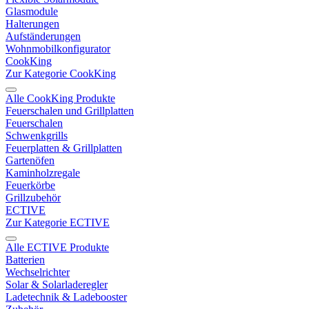
Glasmodule
Halterungen
Aufständerungen
Wohnmobilkonfigurator
CookKing
Zur Kategorie CookKing
Alle CookKing Produkte
Feuerschalen und Grillplatten
Feuerschalen
Schwenkgrills
Feuerplatten & Grillplatten
Gartenöfen
Kaminholzregale
Feuerkörbe
Grillzubehör
ECTIVE
Zur Kategorie ECTIVE
Alle ECTIVE Produkte
Batterien
Wechselrichter
Solar & Solarladeregler
Ladetechnik & Ladebooster