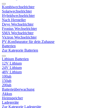
Kombiwechselrichter
Solarwechselrichter
Hybridwechselrichter
Nach Hersteller
Deye Wechselrichter
Fronius Wechselrichter
SMA Wechselrichter
Victron Wechselrichter
PV-Konfigurator für dein Zuhause
Batterien
Zur Kategorie Batterien
Lithium Batterien
12V Lithium
24V Lithium
48V Lithium
100ah
150ah
200ah
Batterieüberwachung
Akkus
Heimspeicher
Ladegeräte
Zur Kategorie Ladegeräte