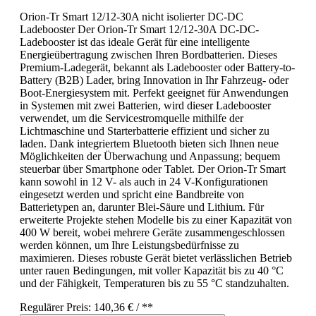
Orion-Tr Smart 12/12-30A nicht isolierter DC-DC
Ladebooster Der Orion-Tr Smart 12/12-30A DC-DC-
Ladebooster ist das ideale Gerät für eine intelligente
Energieübertragung zwischen Ihren Bordbatterien. Dieses
Premium-Ladegerät, bekannt als Ladebooster oder Battery-to-
Battery (B2B) Lader, bring Innovation in Ihr Fahrzeug- oder
Boot-Energiesystem mit. Perfekt geeignet für Anwendungen
in Systemen mit zwei Batterien, wird dieser Ladebooster
verwendet, um die Servicestromquelle mithilfe der
Lichtmaschine und Starterbatterie effizient und sicher zu
laden. Dank integriertem Bluetooth bieten sich Ihnen neue
Möglichkeiten der Überwachung und Anpassung; bequem
steuerbar über Smartphone oder Tablet. Der Orion-Tr Smart
kann sowohl in 12 V- als auch in 24 V-Konfigurationen
eingesetzt werden und spricht eine Bandbreite von
Batterietypen an, darunter Blei-Säure und Lithium. Für
erweiterte Projekte stehen Modelle bis zu einer Kapazität von
400 W bereit, wobei mehrere Geräte zusammengeschlossen
werden können, um Ihre Leistungsbedürfnisse zu
maximieren. Dieses robuste Gerät bietet verlässlichen Betrieb
unter rauen Bedingungen, mit voller Kapazität bis zu 40 °C
und der Fähigkeit, Temperaturen bis zu 55 °C standzuhalten.
Regulärer Preis:
140,36 €
/ **