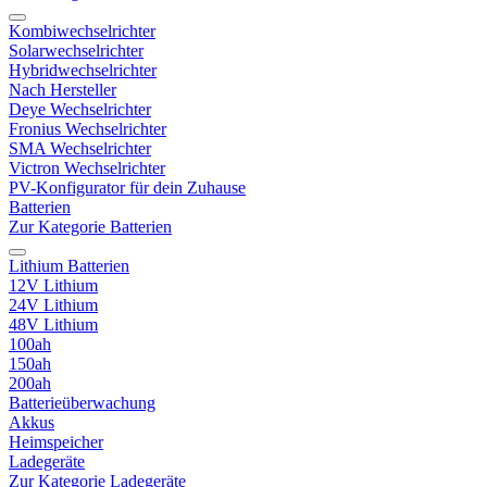
Kombiwechselrichter
Solarwechselrichter
Hybridwechselrichter
Nach Hersteller
Deye Wechselrichter
Fronius Wechselrichter
SMA Wechselrichter
Victron Wechselrichter
PV-Konfigurator für dein Zuhause
Batterien
Zur Kategorie Batterien
Lithium Batterien
12V Lithium
24V Lithium
48V Lithium
100ah
150ah
200ah
Batterieüberwachung
Akkus
Heimspeicher
Ladegeräte
Zur Kategorie Ladegeräte