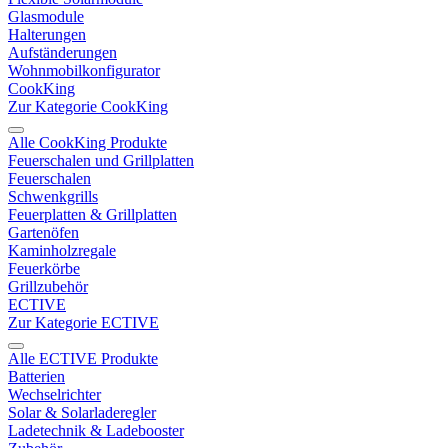
Glasmodule
Halterungen
Aufständerungen
Wohnmobilkonfigurator
CookKing
Zur Kategorie CookKing
Alle CookKing Produkte
Feuerschalen und Grillplatten
Feuerschalen
Schwenkgrills
Feuerplatten & Grillplatten
Gartenöfen
Kaminholzregale
Feuerkörbe
Grillzubehör
ECTIVE
Zur Kategorie ECTIVE
Alle ECTIVE Produkte
Batterien
Wechselrichter
Solar & Solarladeregler
Ladetechnik & Ladebooster