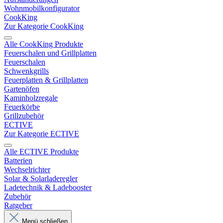
Wohnmobilkonfigurator
CookKing
Zur Kategorie CookKing
Alle CookKing Produkte
Feuerschalen und Grillplatten
Feuerschalen
Schwenkgrills
Feuerplatten & Grillplatten
Gartenöfen
Kaminholzregale
Feuerkörbe
Grillzubehör
ECTIVE
Zur Kategorie ECTIVE
Alle ECTIVE Produkte
Batterien
Wechselrichter
Solar & Solarladeregler
Ladetechnik & Ladebooster
Zubehör
Ratgeber
Menü schließen