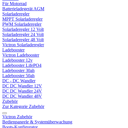
Für Motorrad
Batterieladegerät AGM
Solarladeregler
MPPT Solarladeregler
PWM Solarladeregler
Solarladeregler 12 Volt
Solarladeregler 24 Volt
Solarladeregler 48 Volt
Victron Solarladeregler
Ladebooster
Victron Ladebooster
Ladebooster 12v
Ladebooster LifePO4
Ladebooster 30ah
Ladebooster 50ah
DC - DC Wandler
DC DC Wandler 12V
DC DC Wandler 24V
DC DC Wandler 48V
Zubehör
Zur Kategorie Zubehör
Victron Zubehör
Bedienpaneele & Systemüberwachung
Boots-Konfigurator