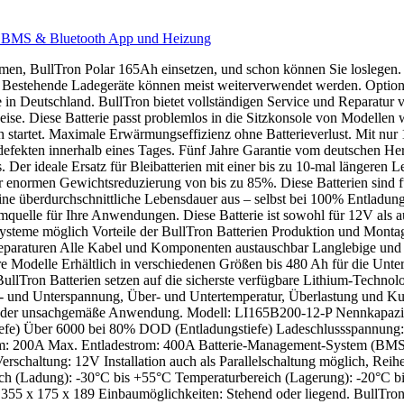
rt BMS & Bluetooth App und Heizung
ehmen, BullTron Polar 165Ah einsetzen, und schon können Sie loslegen. 
estehende Ladegeräte können meist weiterverwendet werden. Optional l
 in Deutschland. BullTron bietet vollständigen Service und Reparatu
e. Diese Batterie passt problemlos in die Sitzkonsole von Modellen w
tartet. Maximale Erwärmungseffizienz ohne Batterieverlust. Mit nur 19,
efekten innerhalb eines Tages. Fünf Jahre Garantie vom deutschen Her
. Der ideale Ersatz für Bleibatterien mit einer bis zu 10-mal längeren 
r enormen Gewichtsreduzierung von bis zu 85%. Diese Batterien sind 
ine überdurchschnittliche Lebensdauer aus – selbst bei 100% Entladung
omquelle für Ihre Anwendungen. Diese Batterie ist sowohl für 12V als 
steme möglich Vorteile der BullTron Batterien Produktion und Montage
Reparaturen Alle Kabel und Komponenten austauschbar Langlebige und 
re Modelle Erhältlich in verschiedenen Größen bis 480 Ah für die Unt
BullTron Batterien setzen auf die sicherste verfügbare Lithium-Tech
r- und Unterspannung, Über- und Untertemperatur, Überlastung und Kurz
üsse oder unsachgemäße Anwendung. Modell: LI165B200-12-P Nennkapa
efe) Über 6000 bei 80% DOD (Entladungstiefe) Ladeschlussspannung:
: 200A Max. Entladestrom: 400A Batterie-Management-System (BMS):
chaltung: 12V Installation auch als Parallelschaltung möglich, Reih
ch (Ladung): -30°C bis +55°C Temperaturbereich (Lagerung): -20°C bi
5 x 175 x 189 Einbaumöglichkeiten: Stehend oder liegend. BullTron L