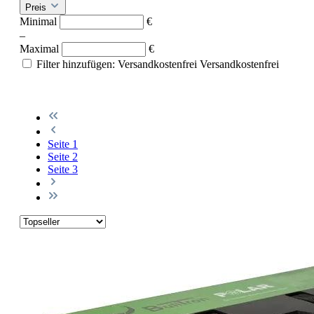
Preis
Minimal
€
–
Maximal
€
Filter hinzufügen: Versandkostenfrei
Versandkostenfrei
Seite
1
Seite
2
Seite
3