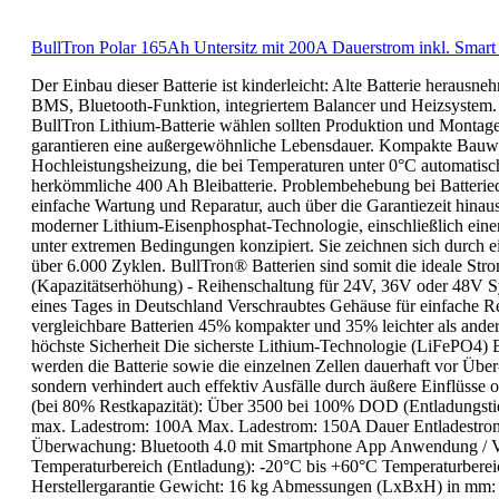
BullTron Polar 165Ah Untersitz mit 200A Dauerstrom inkl. Sma
Der Einbau dieser Batterie ist kinderleicht: Alte Batterie herausn
BMS, Bluetooth-Funktion, integriertem Balancer und Heizsystem. B
BullTron Lithium-Batterie wählen sollten Produktion und Montage
garantieren eine außergewöhnliche Lebensdauer. Kompakte Bauweis
Hochleistungsheizung, die bei Temperaturen unter 0°C automatisch s
herkömmliche 400 Ah Bleibatterie. Problembehebung bei Batteried
einfache Wartung und Reparatur, auch über die Garantiezeit hinaus
moderner Lithium-Eisenphosphat-Technologie, einschließlich eine
unter extremen Bedingungen konzipiert. Sie zeichnen sich durch e
über 6.000 Zyklen. BullTron® Batterien sind somit die ideale Str
(Kapazitätserhöhung) - Reihenschaltung für 24V, 36V oder 48V Sy
eines Tages in Deutschland Verschraubtes Gehäuse für einfache 
vergleichbare Batterien 45% kompakter und 35% leichter als ande
höchste Sicherheit Die sicherste Lithium-Technologie (LiFePO4) 
werden die Batterie sowie die einzelnen Zellen dauerhaft vor Übe
sondern verhindert auch effektiv Ausfälle durch äußere Einfl
(bei 80% Restkapazität): Über 3500 bei 100% DOD (Entladungsti
max. Ladestrom: 100A Max. Ladestrom: 150A Dauer Entladestrom
Überwachung: Bluetooth 4.0 mit Smartphone App Anwendung / Vers
Temperaturbereich (Entladung): -20°C bis +60°C Temperaturberei
Herstellergarantie Gewicht: 16 kg Abmessungen (LxBxH) in mm: 35