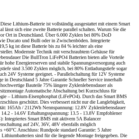
Diese Lithium-Batterie ist vollständig ausgestattet mit einem Smart
ässt sich eine zweite Batterie parallel schalten. Warum Sie die
r vor Ort in Deutschland. Über 6.000 Zyklen bei 80% DoD
ie Ducato und Bulli oder in Zwischenböden. Integrierte
5 kg ist diese Batterie bis zu 84 % leichter als eine
steller. Modernste Technik mit verschraubtem Gehäuse für
Lebensdauer Die BullTron LiFePO4 Batterien bieten alle Vorteile
für hohe Energiereserven und stabile Spannungsversorgung auch
stiefe sind 3.500 Zyklen möglich, bei 80% Entladungstiefe sogar
auch 24V Systeme geeignet. - Parallelschaltung für 12V Systeme
 in Deutschland 5 Jahre Garantie Schneller Service innerhalb
hochwertige Bauteile 75% längere Zyklenlebensdauer als
ersitzmontage Automatische Abschaltung bei Kurzschluss für
nologie – Lithium-Eisenphosphat (LiFePO4). Durch das Smart BMS
schluss geschützt. Dies verbessert nicht nur die Langlebigkeit,
zität: 165Ah / 2112Wh Nennspannung: 12.8V Zyklenlebensdauer
 14.2 - 14.6V Erhaltungsspannung: 13.5 - 13.8V Empfohlener
 Integriertes Smart BMS mit aktivem 5A Balancer
enschaltung auf 24V, 36V, 48V ebenfalls möglich
s +60°C Anschluss: Rundpole standard Garantie: 5 Jahre
ithiumbatterien sind für die liegende Montage freigegeben. Die