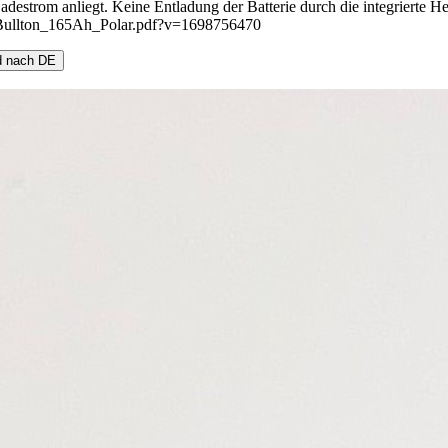
n Ladestrom anliegt. Keine Entladung der Batterie durch die integri
att_Bullton_165Ah_Polar.pdf?v=1698756470
nd nach DE