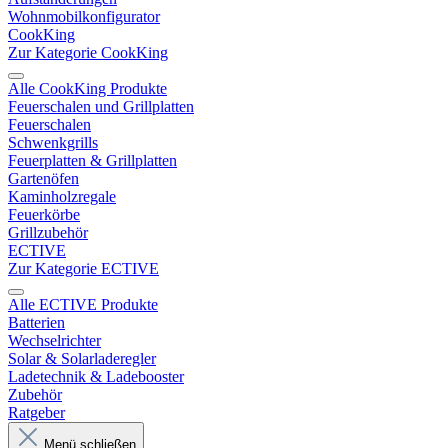
Wohnmobilkonfigurator
CookKing
Zur Kategorie CookKing
Alle CookKing Produkte
Feuerschalen und Grillplatten
Feuerschalen
Schwenkgrills
Feuerplatten & Grillplatten
Gartenöfen
Kaminholzregale
Feuerkörbe
Grillzubehör
ECTIVE
Zur Kategorie ECTIVE
Alle ECTIVE Produkte
Batterien
Wechselrichter
Solar & Solarladeregler
Ladetechnik & Ladebooster
Zubehör
Ratgeber
Menü schließen