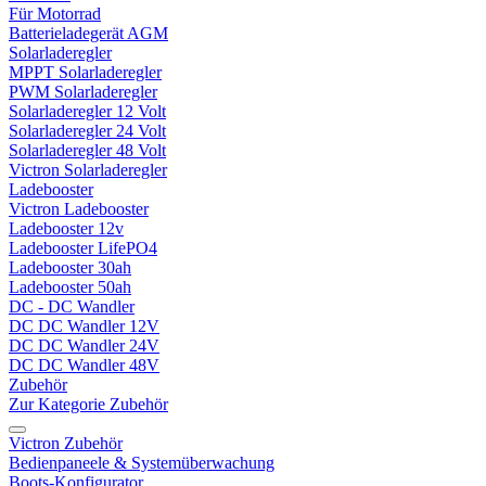
Für Motorrad
Batterieladegerät AGM
Solarladeregler
MPPT Solarladeregler
PWM Solarladeregler
Solarladeregler 12 Volt
Solarladeregler 24 Volt
Solarladeregler 48 Volt
Victron Solarladeregler
Ladebooster
Victron Ladebooster
Ladebooster 12v
Ladebooster LifePO4
Ladebooster 30ah
Ladebooster 50ah
DC - DC Wandler
DC DC Wandler 12V
DC DC Wandler 24V
DC DC Wandler 48V
Zubehör
Zur Kategorie Zubehör
Victron Zubehör
Bedienpaneele & Systemüberwachung
Boots-Konfigurator