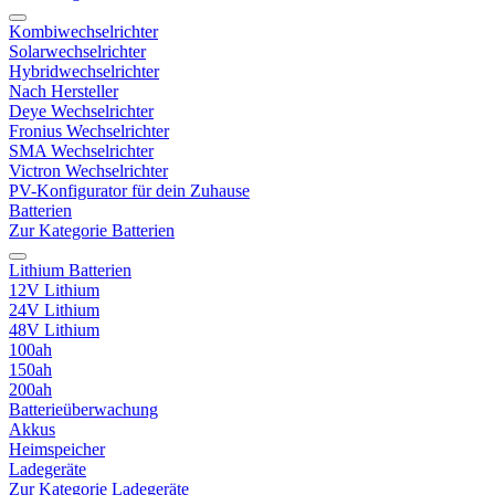
Kombiwechselrichter
Solarwechselrichter
Hybridwechselrichter
Nach Hersteller
Deye Wechselrichter
Fronius Wechselrichter
SMA Wechselrichter
Victron Wechselrichter
PV-Konfigurator für dein Zuhause
Batterien
Zur Kategorie Batterien
Lithium Batterien
12V Lithium
24V Lithium
48V Lithium
100ah
150ah
200ah
Batterieüberwachung
Akkus
Heimspeicher
Ladegeräte
Zur Kategorie Ladegeräte