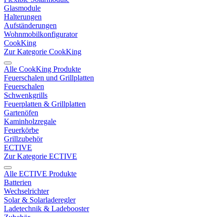
Glasmodule
Halterungen
Aufständerungen
Wohnmobilkonfigurator
CookKing
Zur Kategorie CookKing
Alle CookKing Produkte
Feuerschalen und Grillplatten
Feuerschalen
Schwenkgrills
Feuerplatten & Grillplatten
Gartenöfen
Kaminholzregale
Feuerkörbe
Grillzubehör
ECTIVE
Zur Kategorie ECTIVE
Alle ECTIVE Produkte
Batterien
Wechselrichter
Solar & Solarladeregler
Ladetechnik & Ladebooster