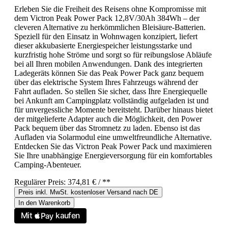
Erleben Sie die Freiheit des Reisens ohne Kompromisse mit
dem Victron Peak Power Pack 12,8V/30Ah 384Wh – der
cleveren Alternative zu herkömmlichen Bleisäure-Batterien.
Speziell für den Einsatz in Wohnwagen konzipiert, liefert
dieser akkubasierte Energiespeicher leistungsstarke und
kurzfristig hohe Ströme und sorgt so für reibungslose Abläufe
bei all Ihren mobilen Anwendungen. Dank des integrierten
Ladegeräts können Sie das Peak Power Pack ganz bequem
über das elektrische System Ihres Fahrzeugs während der
Fahrt aufladen. So stellen Sie sicher, dass Ihre Energiequelle
bei Ankunft am Campingplatz vollständig aufgeladen ist und
für unvergessliche Momente bereitsteht. Darüber hinaus bietet
der mitgelieferte Adapter auch die Möglichkeit, den Power
Pack bequem über das Stromnetz zu laden. Ebenso ist das
Aufladen via Solarmodul eine umweltfreundliche Alternative.
Entdecken Sie das Victron Peak Power Pack und maximieren
Sie Ihre unabhängige Energieversorgung für ein komfortables
Camping-Abenteuer.
Regulärer Preis:
374,81 €
/ **
Preis inkl. MwSt. kostenloser Versand nach DE
In den Warenkorb