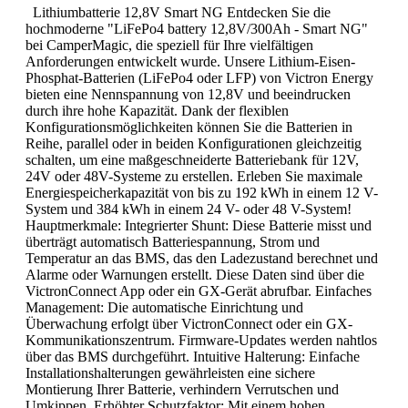
Lithiumbatterie 12,8V Smart NG Entdecken Sie die
hochmoderne "LiFePo4 battery 12,8V/300Ah - Smart NG"
bei CamperMagic, die speziell für Ihre vielfältigen
Anforderungen entwickelt wurde. Unsere Lithium-Eisen-
Phosphat-Batterien (LiFePo4 oder LFP) von Victron Energy
bieten eine Nennspannung von 12,8V und beeindrucken
durch ihre hohe Kapazität. Dank der flexiblen
Konfigurationsmöglichkeiten können Sie die Batterien in
Reihe, parallel oder in beiden Konfigurationen gleichzeitig
schalten, um eine maßgeschneiderte Batteriebank für 12V,
24V oder 48V-Systeme zu erstellen. Erleben Sie maximale
Energiespeicherkapazität von bis zu 192 kWh in einem 12 V-
System und 384 kWh in einem 24 V- oder 48 V-System!
Hauptmerkmale: Integrierter Shunt: Diese Batterie misst und
überträgt automatisch Batteriespannung, Strom und
Temperatur an das BMS, das den Ladezustand berechnet und
Alarme oder Warnungen erstellt. Diese Daten sind über die
VictronConnect App oder ein GX-Gerät abrufbar. Einfaches
Management: Die automatische Einrichtung und
Überwachung erfolgt über VictronConnect oder ein GX-
Kommunikationszentrum. Firmware-Updates werden nahtlos
über das BMS durchgeführt. Intuitive Halterung: Einfache
Installationshalterungen gewährleisten eine sichere
Montierung Ihrer Batterie, verhindern Verrutschen und
Umkippen. Erhöhter Schutzfaktor: Mit einem hohen