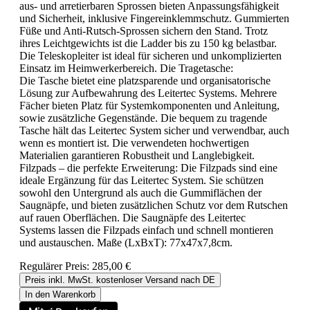
aus- und arretierbaren Sprossen bieten Anpassungsfähigkeit
und Sicherheit, inklusive Fingereinklemmschutz. Gummierten
Füße und Anti-Rutsch-Sprossen sichern den Stand. Trotz
ihres Leichtgewichts ist die Ladder bis zu 150 kg belastbar.
Die Teleskopleiter ist ideal für sicheren und unkomplizierten
Einsatz im Heimwerkerbereich. Die Tragetasche:
Die Tasche bietet eine platzsparende und organisatorische
Lösung zur Aufbewahrung des Leitertec Systems. Mehrere
Fächer bieten Platz für Systemkomponenten und Anleitung,
sowie zusätzliche Gegenstände. Die bequem zu tragende
Tasche hält das Leitertec System sicher und verwendbar, auch
wenn es montiert ist. Die verwendeten hochwertigen
Materialien garantieren Robustheit und Langlebigkeit.
Filzpads – die perfekte Erweiterung: Die Filzpads sind eine
ideale Ergänzung für das Leitertec System. Sie schützen
sowohl den Untergrund als auch die Gummiflächen der
Saugnäpfe, und bieten zusätzlichen Schutz vor dem Rutschen
auf rauen Oberflächen. Die Saugnäpfe des Leitertec
Systems lassen die Filzpads einfach und schnell montieren
und austauschen. Maße (LxBxT): 77x47x7,8cm.
Regulärer Preis:
285,00 €
Preis inkl. MwSt. kostenloser Versand nach DE
In den Warenkorb