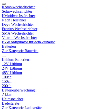
Kombiwechselrichter
Solarwechselrichter
Hybridwechselrichter
Nach Hersteller
Deye Wechselrichter
Fronius Wechselrichter
SMA Wechselrichter
Victron Wechselrichter
PV-Konfigurator für dein Zuhause
Batterien
Zur Kategorie Batterien
Lithium Batterien
12V Lithium
24V Lithium
48V Lithium
100ah
150ah
200ah
Batterieüberwachung
Akkus
Heimspeicher
Ladegeräte
Zur Kategorie Ladegeräte