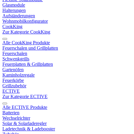
Glasmodule
Halterungen
Aufständerungen
Wohnmobilkonfigurator
CookKing
Zur Kategorie CookKing
Alle CookKing Produkte
Feuerschalen und Grillplatten
Feuerschalen
Schwenkgrills
Feuerplatten & Grillplatten
Gartenöfen
Kaminholzregale
Feuerkörbe
Grillzubehör
ECTIVE
Zur Kategorie ECTIVE
Alle ECTIVE Produkte
Batterien
Wechselrichter
Solar & Solarladeregler
Ladetechnik & Ladebooster