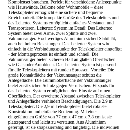
Komplettset brauchen. Perfekt für verschiedene Anlegepunkte
wie Hauswände, Balkone oder Wohnmobile – diese
Teleskopleiter ermöglicht eine sichere und bequeme
Erreichbarkeit. Die kompakte Größe des Teleskopleiters und
des Leitertec Systems ermöglicht einfaches Verstauen und
Transportieren. Leitertec System im Detail: Das Leitertec
System bietet zwei Arme, zwei Splinte und zwei
Vakuumsauger. Hochwertiges Aluminium sichert Stabilität,
auch bei hohen Belastungen. Das Leitertec System wird
einfach in die Verbindungspunkte der Teleskopleiter eingefügt
- der Montageprozess ist einfach und schnell. Die
Vakuumsauger bieten sicheren Halt an glatten Oberflächen
wie Glas oder Autoblech. Das Leitertec System ist passend
für alle Teleskopleitern mit runden Sprossen. Vorteile: Die
große Kontaktfläche der Vakuumsauger schützt die
Anlegefläche. Die Gummioberfläche der Vakuumsauger
bietet zusätzlichen Schutz gegen Verrutschen. Filzpads für
das Leitertec System ermöglichen den Einsatz auf rauen
Oberflächen. Der erweiterte Abstand zwischen Teleskopleiter
und Anlegefläche verhindert Beschädigungen. Die 2,9 m
Teleskopleiter: Die 2,9 m Teleskopleiter bietet robuste
Konstruktion und einfache Bedienung. Mit einer
eingefahrenen Größe von 77 cm x 47 cm x 7,8 cm ist sie
platzsparend und leicht zu verstauen. Aus Aluminium
gefertigt, ist sie strapazierfähig und langlebig. Die individuell