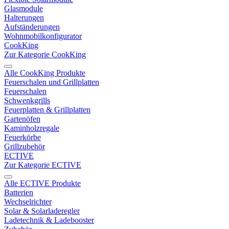
Glasmodule
Halterungen
Aufständerungen
Wohnmobilkonfigurator
CookKing
Zur Kategorie CookKing
Alle CookKing Produkte
Feuerschalen und Grillplatten
Feuerschalen
Schwenkgrills
Feuerplatten & Grillplatten
Gartenöfen
Kaminholzregale
Feuerkörbe
Grillzubehör
ECTIVE
Zur Kategorie ECTIVE
Alle ECTIVE Produkte
Batterien
Wechselrichter
Solar & Solarladeregler
Ladetechnik & Ladebooster