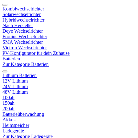
Kombiwechselrichter
Solarwechselrichter
Hybridwechselrichter
Nach Hersteller
Deye Wechselrichter
Fronius Wechselrichter
SMA Wechselrichter
Victron Wechselrichter
PV-Konfigurator für dein Zuhause
Batterien
Zur Kategorie Batterien
Lithium Batterien
12V Lithium
24V Lithium
48V Lithium
100ah
150ah
200ah
Batterieüberwachung
Akkus
Heimspeicher
Ladegeräte
Zur Kategorie Ladegeräte