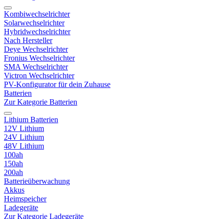
Kombiwechselrichter
Solarwechselrichter
Hybridwechselrichter
Nach Hersteller
Deye Wechselrichter
Fronius Wechselrichter
SMA Wechselrichter
Victron Wechselrichter
PV-Konfigurator für dein Zuhause
Batterien
Zur Kategorie Batterien
Lithium Batterien
12V Lithium
24V Lithium
48V Lithium
100ah
150ah
200ah
Batterieüberwachung
Akkus
Heimspeicher
Ladegeräte
Zur Kategorie Ladegeräte