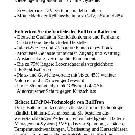
Vielseitige Integration für 12V-48V Systeme.
- Erweiterbares 12V System parallel schaltbar
- Möglichkeit der Reihenschaltung zu 24V, 36V und 48V.
Entdecken Sie die Vorteile der BullTron Batterien
- Deutsche Qualität in Konfektionierung und Fertigung
- 5 Jahre Garantie durch den Hersteller
- Inland-Service und -Reparatur binnen eines Tages
- Modulares Gehäuse für leichten Zugang und Wartung
- Austauschbare, verschraubte Komponenten
- Bis zu 75% längere Lebensdauer als vergleichbare
LiFePO4-Batterien
- Platz- und Gewichtsvorteile mit bis zu 45% weniger
Volumen und 35% weniger Gewicht
- Unter Sitz montierbar mit Größen bis 480Ah
- Automatischer Schutz gegen Kurzschluss
Sichere LiFePO4-Technologie von BullTron
Diese Batterien nutzen die sicherste Lithium-Technologie,
nämlich Lithium-Eisenphosphat. Sie bestehen aus
widerstandsfähigen Zellen mit einem intelligenten Batterie-
Management-System (BMS), das vor Spannungsschäden,
Temperaturschwankungen, Überlastung und Kurzschlüssen
schützt – für einen sicheren Betrieb und langfristige