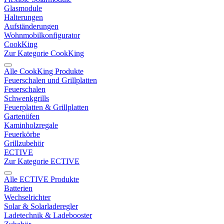
Glasmodule
Halterungen
Aufständerungen
Wohnmobilkonfigurator
CookKing
Zur Kategorie CookKing
Alle CookKing Produkte
Feuerschalen und Grillplatten
Feuerschalen
Schwenkgrills
Feuerplatten & Grillplatten
Gartenöfen
Kaminholzregale
Feuerkörbe
Grillzubehör
ECTIVE
Zur Kategorie ECTIVE
Alle ECTIVE Produkte
Batterien
Wechselrichter
Solar & Solarladeregler
Ladetechnik & Ladebooster