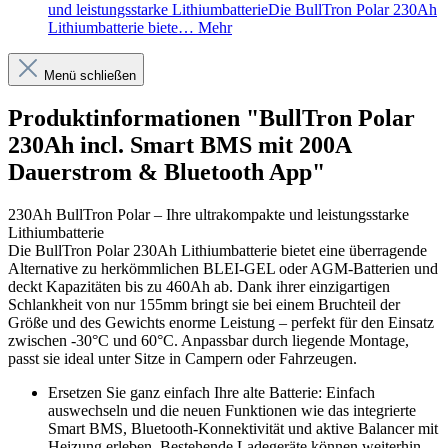
und leistungsstarke LithiumbatterieDie BullTron Polar 230Ah
Lithiumbatterie biete…
Mehr
Menü schließen
Produktinformationen "BullTron Polar
230Ah incl. Smart BMS mit 200A
Dauerstrom & Bluetooth App"
230Ah BullTron Polar – Ihre ultrakompakte und leistungsstarke
Lithiumbatterie
Die BullTron Polar 230Ah Lithiumbatterie bietet eine überragende
Alternative zu herkömmlichen BLEI-GEL oder AGM-Batterien und
deckt Kapazitäten bis zu 460Ah ab. Dank ihrer einzigartigen
Schlankheit von nur 155mm bringt sie bei einem Bruchteil der
Größe und des Gewichts enorme Leistung – perfekt für den Einsatz
zwischen -30°C und 60°C. Anpassbar durch liegende Montage,
passt sie ideal unter Sitze in Campern oder Fahrzeugen.
Ersetzen Sie ganz einfach Ihre alte Batterie: Einfach
auswechseln und die neuen Funktionen wie das integrierte
Smart BMS, Bluetooth-Konnektivität und aktive Balancer mit
Heizung erleben. Bestehende Ladegeräte können weiterhin