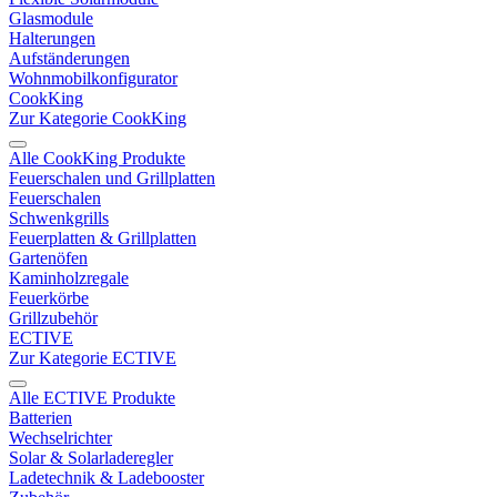
Glasmodule
Halterungen
Aufständerungen
Wohnmobilkonfigurator
CookKing
Zur Kategorie CookKing
Alle CookKing Produkte
Feuerschalen und Grillplatten
Feuerschalen
Schwenkgrills
Feuerplatten & Grillplatten
Gartenöfen
Kaminholzregale
Feuerkörbe
Grillzubehör
ECTIVE
Zur Kategorie ECTIVE
Alle ECTIVE Produkte
Batterien
Wechselrichter
Solar & Solarladeregler
Ladetechnik & Ladebooster