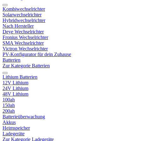
Kombiwechselrichter
Solarwechselrichter
Hybridwechselrichter
Nach Hersteller
Deye Wechselrichter
Fronius Wechselrichter
SMA Wechselrichter
Victron Wechselrichter
PV-Konfigurator für dein Zuhause
Batterien
Zur Kategorie Batterien
Lithium Batterien
12V Lithium
24V Lithium
48V Lithium
100ah
150ah
200ah
Batterieüberwachung
Akkus
Heimspeicher
Ladegeräte
Zur Kategorie Ladegeräte