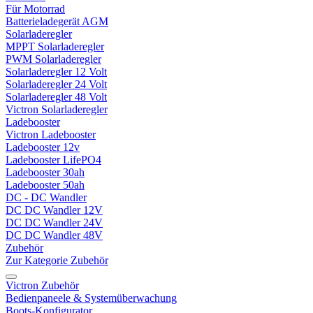
Für Motorrad
Batterieladegerät AGM
Solarladeregler
MPPT Solarladeregler
PWM Solarladeregler
Solarladeregler 12 Volt
Solarladeregler 24 Volt
Solarladeregler 48 Volt
Victron Solarladeregler
Ladebooster
Victron Ladebooster
Ladebooster 12v
Ladebooster LifePO4
Ladebooster 30ah
Ladebooster 50ah
DC - DC Wandler
DC DC Wandler 12V
DC DC Wandler 24V
DC DC Wandler 48V
Zubehör
Zur Kategorie Zubehör
Victron Zubehör
Bedienpaneele & Systemüberwachung
Boots-Konfigurator