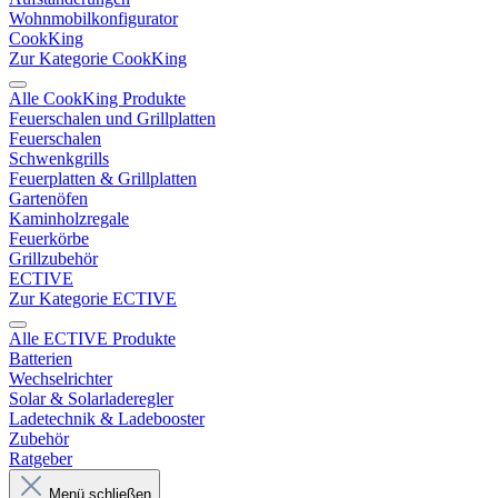
Wohnmobilkonfigurator
CookKing
Zur Kategorie CookKing
Alle CookKing Produkte
Feuerschalen und Grillplatten
Feuerschalen
Schwenkgrills
Feuerplatten & Grillplatten
Gartenöfen
Kaminholzregale
Feuerkörbe
Grillzubehör
ECTIVE
Zur Kategorie ECTIVE
Alle ECTIVE Produkte
Batterien
Wechselrichter
Solar & Solarladeregler
Ladetechnik & Ladebooster
Zubehör
Ratgeber
Menü schließen