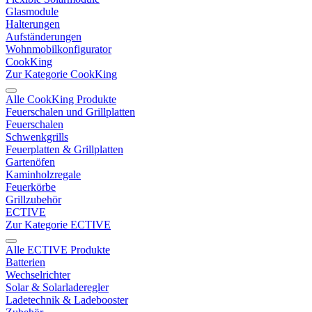
Glasmodule
Halterungen
Aufständerungen
Wohnmobilkonfigurator
CookKing
Zur Kategorie CookKing
Alle CookKing Produkte
Feuerschalen und Grillplatten
Feuerschalen
Schwenkgrills
Feuerplatten & Grillplatten
Gartenöfen
Kaminholzregale
Feuerkörbe
Grillzubehör
ECTIVE
Zur Kategorie ECTIVE
Alle ECTIVE Produkte
Batterien
Wechselrichter
Solar & Solarladeregler
Ladetechnik & Ladebooster