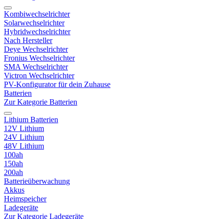
Kombiwechselrichter
Solarwechselrichter
Hybridwechselrichter
Nach Hersteller
Deye Wechselrichter
Fronius Wechselrichter
SMA Wechselrichter
Victron Wechselrichter
PV-Konfigurator für dein Zuhause
Batterien
Zur Kategorie Batterien
Lithium Batterien
12V Lithium
24V Lithium
48V Lithium
100ah
150ah
200ah
Batterieüberwachung
Akkus
Heimspeicher
Ladegeräte
Zur Kategorie Ladegeräte