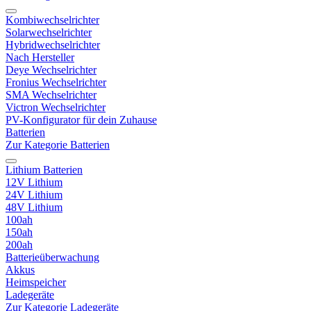
Kombiwechselrichter
Solarwechselrichter
Hybridwechselrichter
Nach Hersteller
Deye Wechselrichter
Fronius Wechselrichter
SMA Wechselrichter
Victron Wechselrichter
PV-Konfigurator für dein Zuhause
Batterien
Zur Kategorie Batterien
Lithium Batterien
12V Lithium
24V Lithium
48V Lithium
100ah
150ah
200ah
Batterieüberwachung
Akkus
Heimspeicher
Ladegeräte
Zur Kategorie Ladegeräte