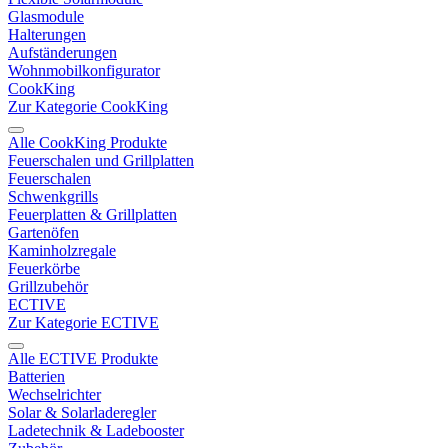
Glasmodule
Halterungen
Aufständerungen
Wohnmobilkonfigurator
CookKing
Zur Kategorie CookKing
Alle CookKing Produkte
Feuerschalen und Grillplatten
Feuerschalen
Schwenkgrills
Feuerplatten & Grillplatten
Gartenöfen
Kaminholzregale
Feuerkörbe
Grillzubehör
ECTIVE
Zur Kategorie ECTIVE
Alle ECTIVE Produkte
Batterien
Wechselrichter
Solar & Solarladeregler
Ladetechnik & Ladebooster