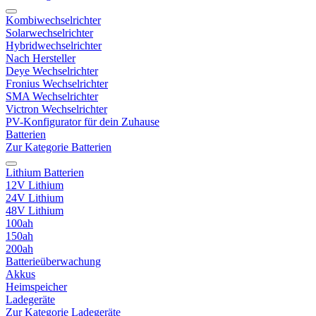
Kombiwechselrichter
Solarwechselrichter
Hybridwechselrichter
Nach Hersteller
Deye Wechselrichter
Fronius Wechselrichter
SMA Wechselrichter
Victron Wechselrichter
PV-Konfigurator für dein Zuhause
Batterien
Zur Kategorie Batterien
Lithium Batterien
12V Lithium
24V Lithium
48V Lithium
100ah
150ah
200ah
Batterieüberwachung
Akkus
Heimspeicher
Ladegeräte
Zur Kategorie Ladegeräte