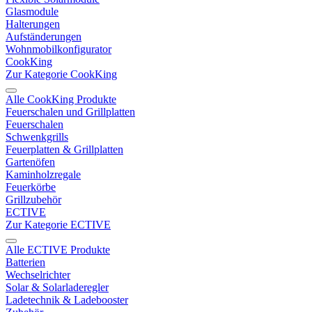
Glasmodule
Halterungen
Aufständerungen
Wohnmobilkonfigurator
CookKing
Zur Kategorie CookKing
Alle CookKing Produkte
Feuerschalen und Grillplatten
Feuerschalen
Schwenkgrills
Feuerplatten & Grillplatten
Gartenöfen
Kaminholzregale
Feuerkörbe
Grillzubehör
ECTIVE
Zur Kategorie ECTIVE
Alle ECTIVE Produkte
Batterien
Wechselrichter
Solar & Solarladeregler
Ladetechnik & Ladebooster