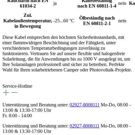
Raucharm nach EN
Kältebeständig
ja
nein
Ka
61034-2
nach EN 60811-1-4
Zul.
Ölbeständig nach
Kabelaußentemperatur,
-25...60 °C
nein
EN 60811-2-1
in Bewegung
Diese Kabel entsprechen den höchsten Sicherheitsstandards, mit
einer flammwidrigen Beschichtung und der Fähigkeit, unter
verschiedenen Temperaturbedingungen zuverlässig zu
funktionieren. Vertrauen Sie auf unsere flexible und halogenfreie
Solarleitung, die für Anwendungen bis zu 1000 V ausgelegt ist, um
Ihre Solaranlagen professionell und sicher zu betreiben. Perfekte
Wahl für Ihren solarbetriebenen Camper oder Photovoltaik-Projekte.
Service-Hotline
Unterstützung und Beratung unter:
02927-8008111
Mo-Do, 08:00 -
13:00 & 13:30-17:00 Uhr
Fr. 8:00 - 14:00
Unterstützung und Beratung unter:
02927-8008111
Mo-Do, 08:00 -
13:00 & 13:30-17:00 Uhr