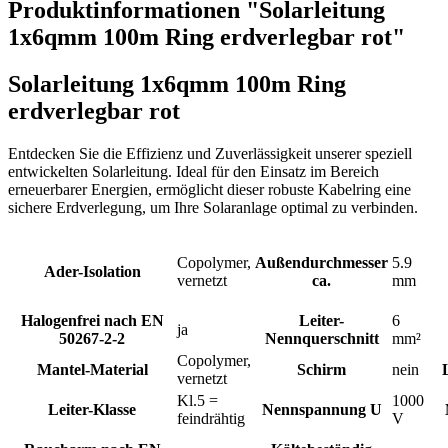
Produktinformationen "Solarleitung
1x6qmm 100m Ring erdverlegbar rot"
Solarleitung 1x6qmm 100m Ring
erdverlegbar rot
Entdecken Sie die Effizienz und Zuverlässigkeit unserer speziell
entwickelten Solarleitung. Ideal für den Einsatz im Bereich
erneuerbarer Energien, ermöglicht dieser robuste Kabelring eine
sichere Erdverlegung, um Ihre Solaranlage optimal zu verbinden.
Copolymer,
Außendurchmesser
5.9
Ader-Isolation
vernetzt
ca.
mm
Halogenfrei nach EN
Leiter-
6
ja
50267-2-2
Nennquerschnitt
mm²
Copolymer,
Mantel-Material
Schirm
nein
vernetzt
Kl.5 =
1000
Leiter-Klasse
Nennspannung U
feindrähtig
V