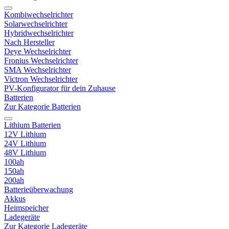
Kombiwechselrichter
Solarwechselrichter
Hybridwechselrichter
Nach Hersteller
Deye Wechselrichter
Fronius Wechselrichter
SMA Wechselrichter
Victron Wechselrichter
PV-Konfigurator für dein Zuhause
Batterien
Zur Kategorie Batterien
Lithium Batterien
12V Lithium
24V Lithium
48V Lithium
100ah
150ah
200ah
Batterieüberwachung
Akkus
Heimspeicher
Ladegeräte
Zur Kategorie Ladegeräte