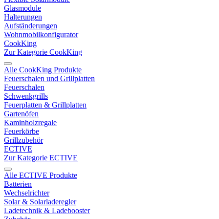
Glasmodule
Halterungen
Aufständerungen
Wohnmobilkonfigurator
CookKing
Zur Kategorie CookKing
Alle CookKing Produkte
Feuerschalen und Grillplatten
Feuerschalen
Schwenkgrills
Feuerplatten & Grillplatten
Gartenöfen
Kaminholzregale
Feuerkörbe
Grillzubehör
ECTIVE
Zur Kategorie ECTIVE
Alle ECTIVE Produkte
Batterien
Wechselrichter
Solar & Solarladeregler
Ladetechnik & Ladebooster