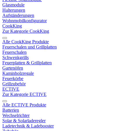
Glasmodule
Halterungen
Aufständerungen
Wohnmobilkonfigurator
CookKing
Zur Kategorie CookKing
Alle CookKing Produkte
Feuerschalen und Grillplatten
Feuerschalen
Schwenkgrills
Feuerplatten & Grillplatten
Gartenöfen
Kaminholzregale
Feuerkörbe
Grillzubehör
ECTIVE
Zur Kategorie ECTIVE
Alle ECTIVE Produkte
Batterien
Wechselrichter
Solar & Solarladeregler
Ladetechnik & Ladebooster