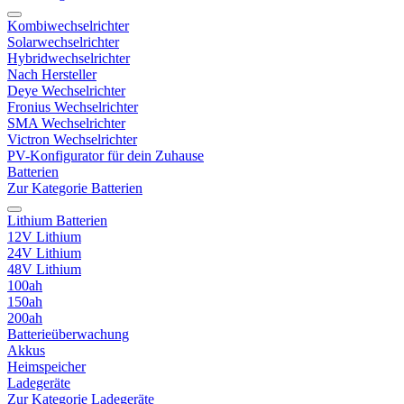
Kombiwechselrichter
Solarwechselrichter
Hybridwechselrichter
Nach Hersteller
Deye Wechselrichter
Fronius Wechselrichter
SMA Wechselrichter
Victron Wechselrichter
PV-Konfigurator für dein Zuhause
Batterien
Zur Kategorie Batterien
Lithium Batterien
12V Lithium
24V Lithium
48V Lithium
100ah
150ah
200ah
Batterieüberwachung
Akkus
Heimspeicher
Ladegeräte
Zur Kategorie Ladegeräte