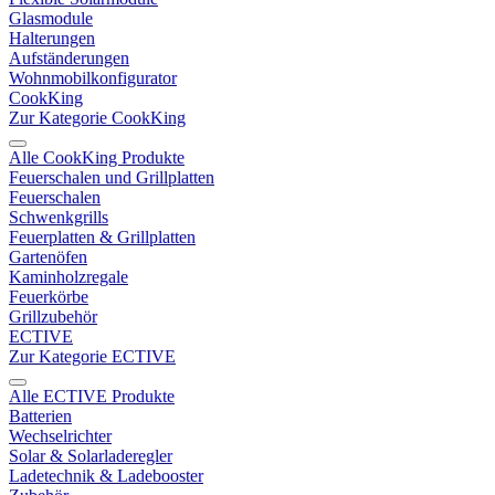
Glasmodule
Halterungen
Aufständerungen
Wohnmobilkonfigurator
CookKing
Zur Kategorie CookKing
Alle CookKing Produkte
Feuerschalen und Grillplatten
Feuerschalen
Schwenkgrills
Feuerplatten & Grillplatten
Gartenöfen
Kaminholzregale
Feuerkörbe
Grillzubehör
ECTIVE
Zur Kategorie ECTIVE
Alle ECTIVE Produkte
Batterien
Wechselrichter
Solar & Solarladeregler
Ladetechnik & Ladebooster