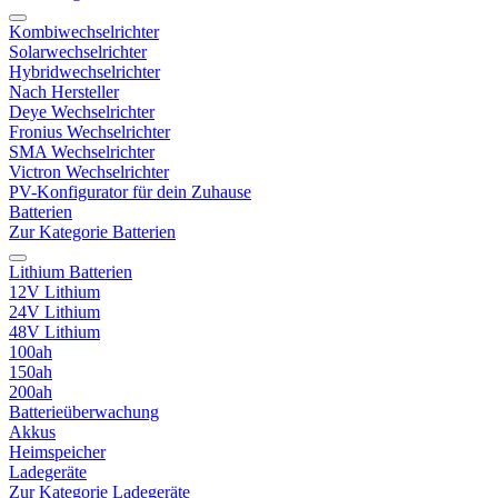
Kombiwechselrichter
Solarwechselrichter
Hybridwechselrichter
Nach Hersteller
Deye Wechselrichter
Fronius Wechselrichter
SMA Wechselrichter
Victron Wechselrichter
PV-Konfigurator für dein Zuhause
Batterien
Zur Kategorie Batterien
Lithium Batterien
12V Lithium
24V Lithium
48V Lithium
100ah
150ah
200ah
Batterieüberwachung
Akkus
Heimspeicher
Ladegeräte
Zur Kategorie Ladegeräte