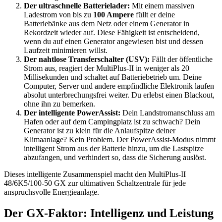
Der ultraschnelle Batterielader:
Mit einem massiven
Ladestrom von bis zu
100 Ampere
füllt er deine
Batteriebänke aus dem Netz oder einem Generator in
Rekordzeit wieder auf. Diese Fähigkeit ist entscheidend,
wenn du auf einen Generator angewiesen bist und dessen
Laufzeit minimieren willst.
Der nahtlose Transferschalter (USV):
Fällt der öffentliche
Strom aus, reagiert der MultiPlus-II in weniger als 20
Millisekunden und schaltet auf Batteriebetrieb um. Deine
Computer, Server und andere empfindliche Elektronik laufen
absolut unterbrechungsfrei weiter. Du erlebst einen Blackout,
ohne ihn zu bemerken.
Der intelligente PowerAssist:
Dein Landstromanschluss am
Hafen oder auf dem Campingplatz ist zu schwach? Dein
Generator ist zu klein für die Anlaufspitze deiner
Klimaanlage? Kein Problem. Der PowerAssist-Modus nimmt
intelligent Strom aus der Batterie hinzu, um die Lastspitze
abzufangen, und verhindert so, dass die Sicherung auslöst.
Dieses intelligente Zusammenspiel macht den MultiPlus-II
48/6K5/100-50 GX zur ultimativen Schaltzentrale für jede
anspruchsvolle Energieanlage.
Der GX-Faktor: Intelligenz und Leistung