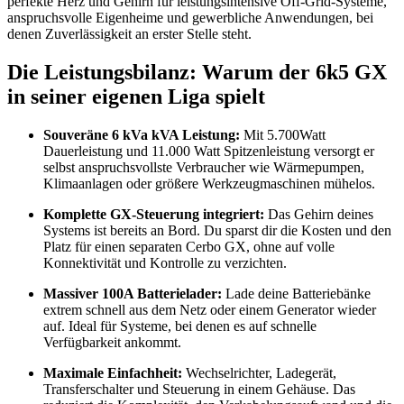
perfekte Herz und Gehirn für leistungsintensive Off-Grid-Systeme,
anspruchsvolle Eigenheime und gewerbliche Anwendungen, bei
denen Zuverlässigkeit an erster Stelle steht.
Die Leistungsbilanz: Warum der 6k5 GX
in seiner eigenen Liga spielt
Souveräne 6 kVa kVA Leistung:
Mit 5.700Watt
Dauerleistung und 11.000 Watt Spitzenleistung versorgt er
selbst anspruchsvollste Verbraucher wie Wärmepumpen,
Klimaanlagen oder größere Werkzeugmaschinen mühelos.
Komplette GX-Steuerung integriert:
Das Gehirn deines
Systems ist bereits an Bord. Du sparst dir die Kosten und den
Platz für einen separaten Cerbo GX, ohne auf volle
Konnektivität und Kontrolle zu verzichten.
Massiver 100A Batterielader:
Lade deine Batteriebänke
extrem schnell aus dem Netz oder einem Generator wieder
auf. Ideal für Systeme, bei denen es auf schnelle
Verfügbarkeit ankommt.
Maximale Einfachheit:
Wechselrichter, Ladegerät,
Transferschalter und Steuerung in einem Gehäuse. Das