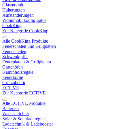
Glasmodule
Halterungen
Aufständerungen
Wohnmobilkonfigurator
CookKing
Zur Kategorie CookKing
Alle CookKing Produkte
Feuerschalen und Grillplatten
Feuerschalen
Schwenkgrills
Feuerplatten & Grillplatten
Gartenöfen
Kaminholzregale
Feuerkörbe
Grillzubehör
ECTIVE
Zur Kategorie ECTIVE
Alle ECTIVE Produkte
Batterien
Wechselrichter
Solar & Solarladeregler
Ladetechnik & Ladebooster