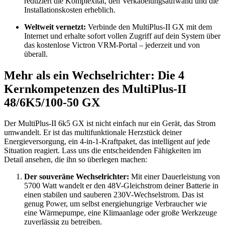
reduziert die Komplexität, den Verkabelungsaufwand und die
Installationskosten erheblich.
Weltweit vernetzt:
Verbinde den MultiPlus-II GX mit dem
Internet und erhalte sofort vollen Zugriff auf dein System über
das kostenlose Victron VRM-Portal – jederzeit und von
überall.
Mehr als ein Wechselrichter: Die 4
Kernkompetenzen des MultiPlus-II
48/6K5/100-50 GX
Der MultiPlus-II 6k5 GX ist nicht einfach nur ein Gerät, das Strom
umwandelt. Er ist das multifunktionale Herzstück deiner
Energieversorgung, ein 4-in-1-Kraftpaket, das intelligent auf jede
Situation reagiert. Lass uns die entscheidenden Fähigkeiten im
Detail ansehen, die ihn so überlegen machen:
Der souveräne Wechselrichter:
Mit einer Dauerleistung von
5700 Watt wandelt er den 48V-Gleichstrom deiner Batterie in
einen stabilen und sauberen 230V-Wechselstrom. Das ist
genug Power, um selbst energiehungrige Verbraucher wie
eine Wärmepumpe, eine Klimaanlage oder große Werkzeuge
zuverlässig zu betreiben.