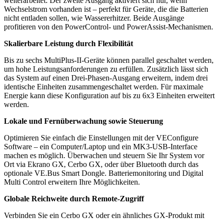
weiterarbeitet. Der zweite Ausgang aktiviert sich nur, wenn
Wechselstrom vorhanden ist – perfekt für Geräte, die die Batterien
nicht entladen sollen, wie Wassererhitzer. Beide Ausgänge
profitieren von den PowerControl- und PowerAssist-Mechanismen.
Skalierbare Leistung durch Flexibilität
Bis zu sechs MultiPlus-II-Geräte können parallel geschaltet werden,
um hohe Leistungsanforderungen zu erfüllen. Zusätzlich lässt sich
das System auf einen Drei-Phasen-Ausgang erweitern, indem drei
identische Einheiten zusammengeschaltet werden. Für maximale
Energie kann diese Konfiguration auf bis zu 6x3 Einheiten erweitert
werden.
Lokale und Fernüberwachung sowie Steuerung
Optimieren Sie einfach die Einstellungen mit der VEConfigure
Software – ein Computer/Laptop und ein MK3-USB-Interface
machen es möglich. Überwachen und steuern Sie Ihr System vor
Ort via Ekrano GX, Cerbo GX, oder über Bluetooth durch das
optionale VE.Bus Smart Dongle. Batteriemonitoring und Digital
Multi Control erweitern Ihre Möglichkeiten.
Globale Reichweite durch Remote-Zugriff
Verbinden Sie ein Cerbo GX oder ein ähnliches GX-Produkt mit