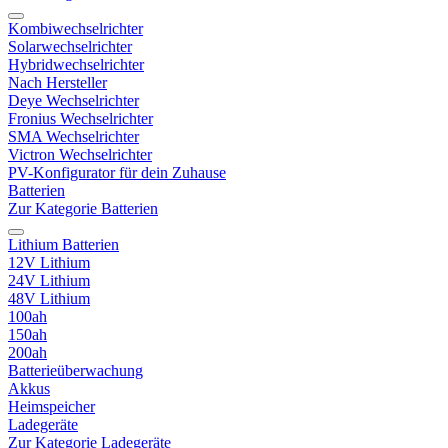
Kombiwechselrichter
Solarwechselrichter
Hybridwechselrichter
Nach Hersteller
Deye Wechselrichter
Fronius Wechselrichter
SMA Wechselrichter
Victron Wechselrichter
PV-Konfigurator für dein Zuhause
Batterien
Zur Kategorie Batterien
Lithium Batterien
12V Lithium
24V Lithium
48V Lithium
100ah
150ah
200ah
Batterieüberwachung
Akkus
Heimspeicher
Ladegeräte
Zur Kategorie Ladegeräte