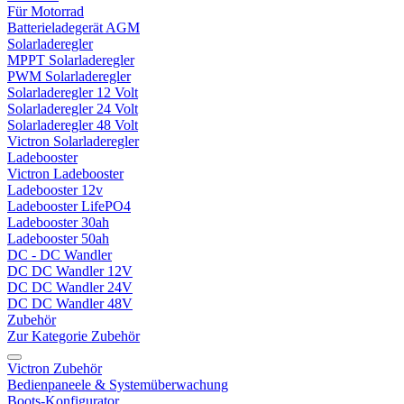
Für Motorrad
Batterieladegerät AGM
Solarladeregler
MPPT Solarladeregler
PWM Solarladeregler
Solarladeregler 12 Volt
Solarladeregler 24 Volt
Solarladeregler 48 Volt
Victron Solarladeregler
Ladebooster
Victron Ladebooster
Ladebooster 12v
Ladebooster LifePO4
Ladebooster 30ah
Ladebooster 50ah
DC - DC Wandler
DC DC Wandler 12V
DC DC Wandler 24V
DC DC Wandler 48V
Zubehör
Zur Kategorie Zubehör
Victron Zubehör
Bedienpaneele & Systemüberwachung
Boots-Konfigurator