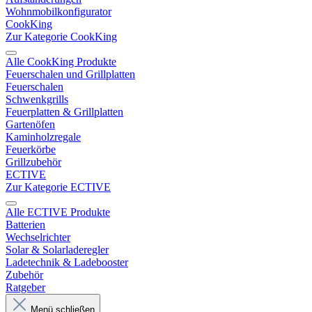
Wohnmobilkonfigurator
CookKing
Zur Kategorie CookKing
Alle CookKing Produkte
Feuerschalen und Grillplatten
Feuerschalen
Schwenkgrills
Feuerplatten & Grillplatten
Gartenöfen
Kaminholzregale
Feuerkörbe
Grillzubehör
ECTIVE
Zur Kategorie ECTIVE
Alle ECTIVE Produkte
Batterien
Wechselrichter
Solar & Solarladeregler
Ladetechnik & Ladebooster
Zubehör
Ratgeber
Menü schließen