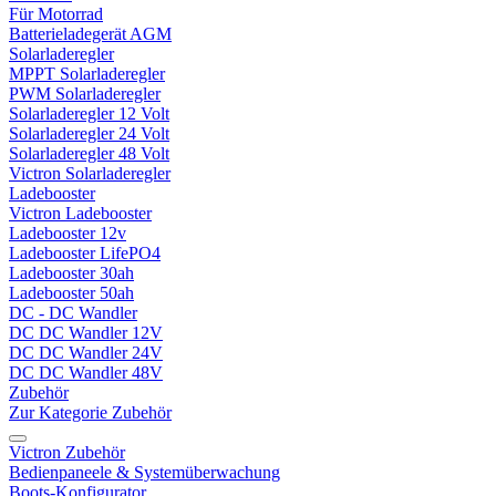
Für Motorrad
Batterieladegerät AGM
Solarladeregler
MPPT Solarladeregler
PWM Solarladeregler
Solarladeregler 12 Volt
Solarladeregler 24 Volt
Solarladeregler 48 Volt
Victron Solarladeregler
Ladebooster
Victron Ladebooster
Ladebooster 12v
Ladebooster LifePO4
Ladebooster 30ah
Ladebooster 50ah
DC - DC Wandler
DC DC Wandler 12V
DC DC Wandler 24V
DC DC Wandler 48V
Zubehör
Zur Kategorie Zubehör
Victron Zubehör
Bedienpaneele & Systemüberwachung
Boots-Konfigurator