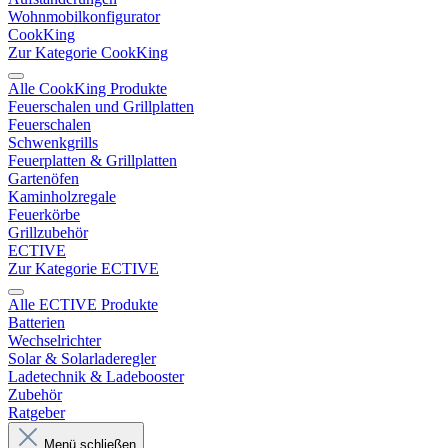
Wohnmobilkonfigurator
CookKing
Zur Kategorie CookKing
Alle CookKing Produkte
Feuerschalen und Grillplatten
Feuerschalen
Schwenkgrills
Feuerplatten & Grillplatten
Gartenöfen
Kaminholzregale
Feuerkörbe
Grillzubehör
ECTIVE
Zur Kategorie ECTIVE
Alle ECTIVE Produkte
Batterien
Wechselrichter
Solar & Solarladeregler
Ladetechnik & Ladebooster
Zubehör
Ratgeber
Menü schließen