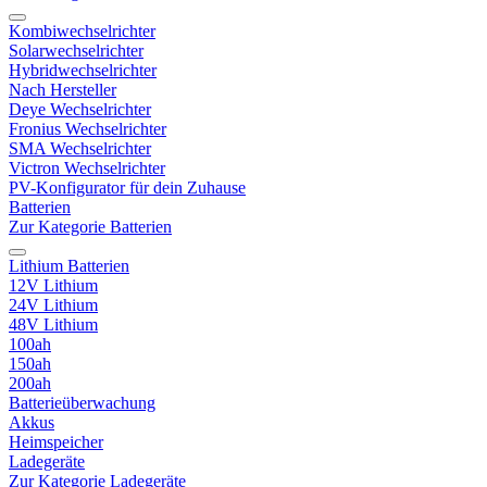
Kombiwechselrichter
Solarwechselrichter
Hybridwechselrichter
Nach Hersteller
Deye Wechselrichter
Fronius Wechselrichter
SMA Wechselrichter
Victron Wechselrichter
PV-Konfigurator für dein Zuhause
Batterien
Zur Kategorie Batterien
Lithium Batterien
12V Lithium
24V Lithium
48V Lithium
100ah
150ah
200ah
Batterieüberwachung
Akkus
Heimspeicher
Ladegeräte
Zur Kategorie Ladegeräte