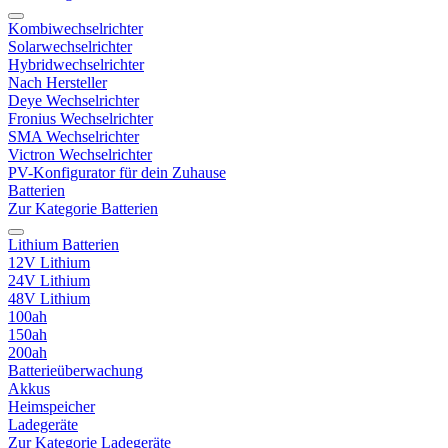
Kombiwechselrichter
Solarwechselrichter
Hybridwechselrichter
Nach Hersteller
Deye Wechselrichter
Fronius Wechselrichter
SMA Wechselrichter
Victron Wechselrichter
PV-Konfigurator für dein Zuhause
Batterien
Zur Kategorie Batterien
Lithium Batterien
12V Lithium
24V Lithium
48V Lithium
100ah
150ah
200ah
Batterieüberwachung
Akkus
Heimspeicher
Ladegeräte
Zur Kategorie Ladegeräte