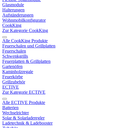
Glasmodule
Halterungen
Aufständerungen
Wohnmobilkonfigurator
CookKing
Zur Kategorie CookKing
Alle CookKing Produkte
Feuerschalen und Grillplatten
Feuerschalen
Schwenkgrills
Feuerplatten & Grillplatten
Gartenöfen
Kaminholzregale
Feuerkörbe
Grillzubehör
ECTIVE
Zur Kategorie ECTIVE
Alle ECTIVE Produkte
Batterien
Wechselrichter
Solar & Solarladeregler
Ladetechnik & Ladebooster