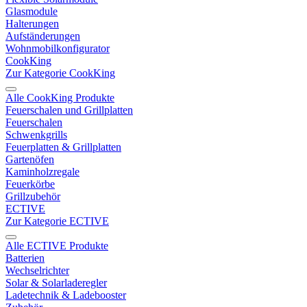
Glasmodule
Halterungen
Aufständerungen
Wohnmobilkonfigurator
CookKing
Zur Kategorie CookKing
Alle CookKing Produkte
Feuerschalen und Grillplatten
Feuerschalen
Schwenkgrills
Feuerplatten & Grillplatten
Gartenöfen
Kaminholzregale
Feuerkörbe
Grillzubehör
ECTIVE
Zur Kategorie ECTIVE
Alle ECTIVE Produkte
Batterien
Wechselrichter
Solar & Solarladeregler
Ladetechnik & Ladebooster