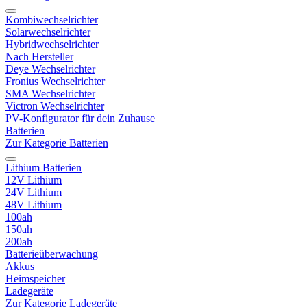
Kombiwechselrichter
Solarwechselrichter
Hybridwechselrichter
Nach Hersteller
Deye Wechselrichter
Fronius Wechselrichter
SMA Wechselrichter
Victron Wechselrichter
PV-Konfigurator für dein Zuhause
Batterien
Zur Kategorie Batterien
Lithium Batterien
12V Lithium
24V Lithium
48V Lithium
100ah
150ah
200ah
Batterieüberwachung
Akkus
Heimspeicher
Ladegeräte
Zur Kategorie Ladegeräte