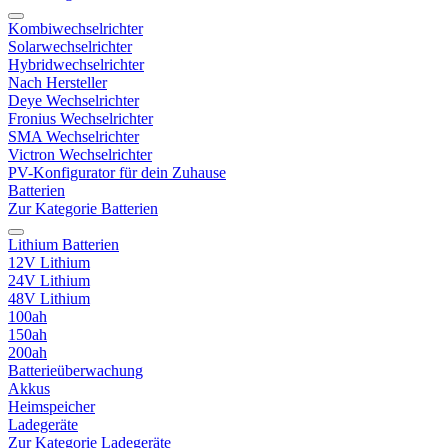
Kombiwechselrichter
Solarwechselrichter
Hybridwechselrichter
Nach Hersteller
Deye Wechselrichter
Fronius Wechselrichter
SMA Wechselrichter
Victron Wechselrichter
PV-Konfigurator für dein Zuhause
Batterien
Zur Kategorie Batterien
Lithium Batterien
12V Lithium
24V Lithium
48V Lithium
100ah
150ah
200ah
Batterieüberwachung
Akkus
Heimspeicher
Ladegeräte
Zur Kategorie Ladegeräte