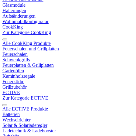
Glasmodule
Halterungen
Aufständerungen
Wohnmobilkonfigurator
CookKing
Zur Kategorie CookKing
Alle CookKing Produkte
Feuerschalen und Grillplatten
Feuerschalen
Schwenkgrills
Feuerplatten & Grillplatten
Gartenöfen
Kaminholzregale
Feuerkörbe
Grillzubehör
ECTIVE
Zur Kategorie ECTIVE
Alle ECTIVE Produkte
Batterien
Wechselrichter
Solar & Solarladeregler
Ladetechnik & Ladebooster