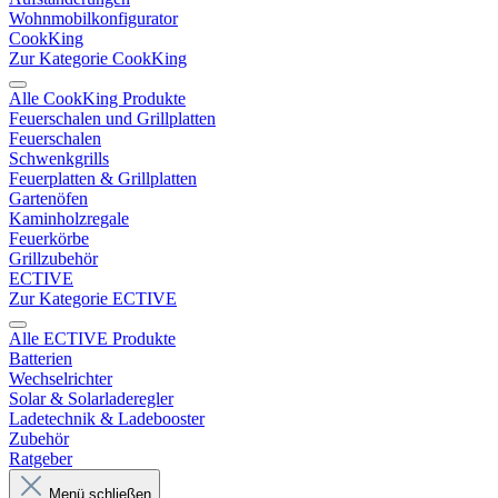
Wohnmobilkonfigurator
CookKing
Zur Kategorie CookKing
Alle CookKing Produkte
Feuerschalen und Grillplatten
Feuerschalen
Schwenkgrills
Feuerplatten & Grillplatten
Gartenöfen
Kaminholzregale
Feuerkörbe
Grillzubehör
ECTIVE
Zur Kategorie ECTIVE
Alle ECTIVE Produkte
Batterien
Wechselrichter
Solar & Solarladeregler
Ladetechnik & Ladebooster
Zubehör
Ratgeber
Menü schließen