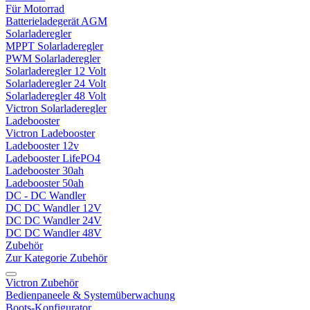
Für Motorrad
Batterieladegerät AGM
Solarladeregler
MPPT Solarladeregler
PWM Solarladeregler
Solarladeregler 12 Volt
Solarladeregler 24 Volt
Solarladeregler 48 Volt
Victron Solarladeregler
Ladebooster
Victron Ladebooster
Ladebooster 12v
Ladebooster LifePO4
Ladebooster 30ah
Ladebooster 50ah
DC - DC Wandler
DC DC Wandler 12V
DC DC Wandler 24V
DC DC Wandler 48V
Zubehör
Zur Kategorie Zubehör
Victron Zubehör
Bedienpaneele & Systemüberwachung
Boots-Konfigurator