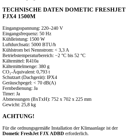
TECHNISCHE DATEN DOMETIC FRESHJET
FJX4 1500M
Eingangsspannung: 220–240 V
Eingangsfrequenz: 50 Hz
Kühlleistung: 1500 W
Luftdurchsatz: 5000 BTU/h
Kühlstrom bei Nennstrom: < 3,3 A
Betriebstemperaturbereich: −2 °C bis 52 °C
Kältemittel: R410a
Kältemittelmenge: 380 g
CO₂-Äquivalent: 0,793 t
Schutzart (Dachgerät): IPX4
Geräuschpegel: < 70 dB(A)
Fernbedienung: Ja
Timer: Ja
Abmessungen (BxTxH): 752 x 702 x 225 mm
Gewicht: 25,8 kg
ACHTUNG!
Für die ordnungsgemäße Installation der Klimaanlage ist der
Dometic FreshJet FJX ADBD
erforderlich.