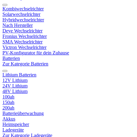
Kombiwechselrichter
Solarwechselrichter
Hybridwechselrichter
Nach Hersteller
Deye Wechselrichter
Fronius Wechselrichter
SMA Wechselrichter
Victron Wechselrichter
PV-Konfigurator für dein Zuhause
Batterien
Zur Kategorie Batterien
Lithium Batterien
12V Lithium
24V Lithium
48V Lithium
100ah
150ah
200ah
Batterieüberwachung
Akkus
Heimspeicher
Ladegeräte
Zur Kategorie Ladegeräte