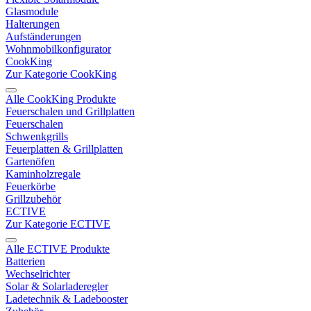
Glasmodule
Halterungen
Aufständerungen
Wohnmobilkonfigurator
CookKing
Zur Kategorie CookKing
Alle CookKing Produkte
Feuerschalen und Grillplatten
Feuerschalen
Schwenkgrills
Feuerplatten & Grillplatten
Gartenöfen
Kaminholzregale
Feuerkörbe
Grillzubehör
ECTIVE
Zur Kategorie ECTIVE
Alle ECTIVE Produkte
Batterien
Wechselrichter
Solar & Solarladeregler
Ladetechnik & Ladebooster