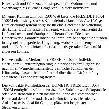
Effektivität und Effizienz und ist speziell für Wohnmobile und
Wohnwagen bis zu einer Länge von 5 Metern konzipiert.
Mit einer Kühlleistung von 1500 Watt bietet die FRESHJET FJX4
1500M ein leistungsstarkes Kühlerlebnis. Dank ihres Zwei-Wege-
Luftverteilungssystems sorgt sie für eine gleichmäßige Verteilung
der kühlen Luft im ganzen Fahrzeug, während sie gleichzeitig die
Luft entfeuchtet und Staubpartikel herausfiltert. Die leise
Betriebsweise garantiert Ihnen und Ihrer Familie entspannte Stunden
in angenehm temperierter Umgebung, wobei Sie die Temperatur
und den Luftstrom einfach über das intuitiv gestaltete Bedienfeld
anpassen können.
Ein wesentliches Merkmal der FRESHJET ist die individuell
einstellbare Luftstromregulierung, die personalisierte Ergebnisse
nach Ihren Wünschen sicherstellt. Sämtliche Funktionen der
Klimaanlage lassen sich komfortabel über die im Lieferumfang
enthaltene
Fernbedienung
steuern.
Die kompakte Konstruktion der DOMETIC FRESHJET FJX4
1500M ermöglicht es Ihnen, zusätzliches Zubehör wie Solarpaneele
oder Satellitenschüsseln zu installieren, ohne den vorhandenen
Raum auf dem Fahrzeugdach zu beeinträchtigen. Der niedrige
Anlaufstrom ist ideal für Campingplätze mit begrenzter
Stromversorgung.