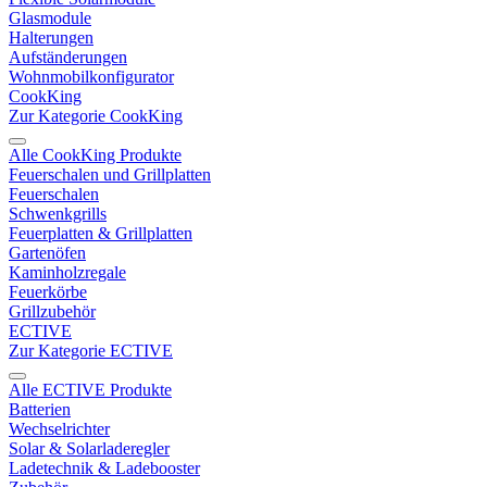
Glasmodule
Halterungen
Aufständerungen
Wohnmobilkonfigurator
CookKing
Zur Kategorie CookKing
Alle CookKing Produkte
Feuerschalen und Grillplatten
Feuerschalen
Schwenkgrills
Feuerplatten & Grillplatten
Gartenöfen
Kaminholzregale
Feuerkörbe
Grillzubehör
ECTIVE
Zur Kategorie ECTIVE
Alle ECTIVE Produkte
Batterien
Wechselrichter
Solar & Solarladeregler
Ladetechnik & Ladebooster