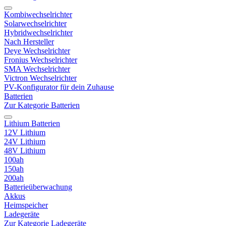
Kombiwechselrichter
Solarwechselrichter
Hybridwechselrichter
Nach Hersteller
Deye Wechselrichter
Fronius Wechselrichter
SMA Wechselrichter
Victron Wechselrichter
PV-Konfigurator für dein Zuhause
Batterien
Zur Kategorie Batterien
Lithium Batterien
12V Lithium
24V Lithium
48V Lithium
100ah
150ah
200ah
Batterieüberwachung
Akkus
Heimspeicher
Ladegeräte
Zur Kategorie Ladegeräte